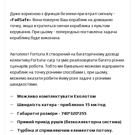
Дуже корисною є функція безпеки при втраті сигналу -
«
FailSafe
». Вона поверне Ваш кораблик на домашню
точку, якщо втратиться сигнал кораблика з пультом
керування. При цьому - попередньо поставлена задача
кораблику буде виконана.
Автопілот Fortuna X створений на багаторічному досвіді
колективу Fortuna-carp та уміє реалізовувати багато різних
сценаріїв роботи. Тобто ми буквально можемо відправити
кораблик на точку різними способами і, при цьому,
можемо вказати робити йому різні задачі з різними
швидкостями.
Можливо комплектувати Ехолотом
Швидкість катера - приблизно 15 км/год
Габаритні розміри - 740*320*255
Прямий привід рушія (безколлекторна система)
Турбіна зі спрямляючим елементом потоку.