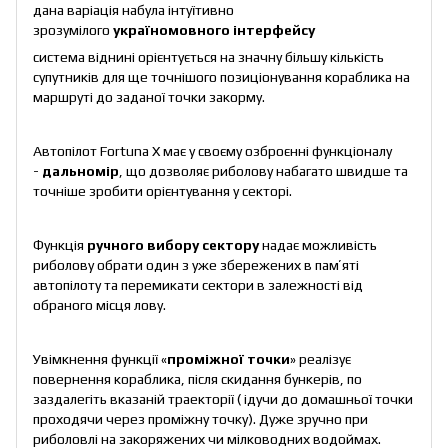
дана варіація набула інтуїтивно
зрозумілого
україномовного інтерфейсу
система віднині орієнтується на значну більшу кількість
супутників для ще точнішого позиціонування кораблика на
маршруті до заданої точки закорму.
Автопілот Fortuna X має у своєму озброєнні функціоналу
-
дальномір
, що дозволяє риболову набагато швидше та
точніше зробити орієнтування у секторі.
Функція
ручного вибору сектору
надає можливість
риболову обрати один з уже збережених в памʼяті
автопілоту та перемикати сектори в залежності від
обраного місця лову.
Увімкнення функції «
проміжної точки
» реалізує
повернення кораблика, після скидання бункерів, по
заздалегіть вказаній траекторії ( ідучи до домашньої точки
проходячи через проміжну точку). Дуже зручно при
риболовлі на закоряжених чи мілководних водоймах.