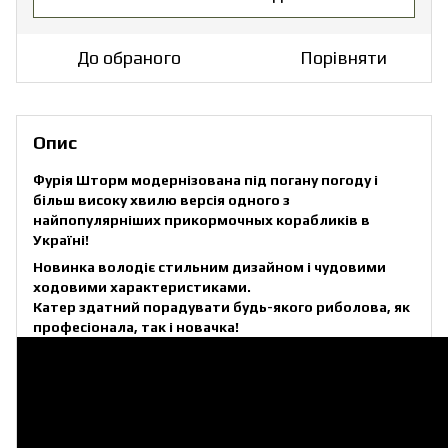
До обраного
Порівняти
Опис
Фурія Шторм
модернізована під погану погоду і
більш високу хвилю версія одного з
найпопулярніших прикормочных корабликів в
Україні!
Новинка володіє стильним дизайном і чудовими
ходовими характеристиками.
Катер здатний порадувати будь-якого риболова, як
професіонала, так і новачка!