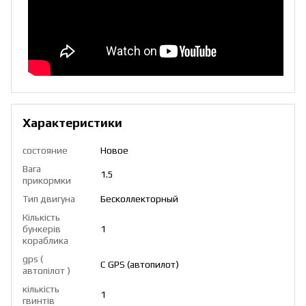
Характеристики
состояние
Новое
Вага
1.5
прикормки
Тип двигуна
Бесколлекторный
Кількість
бункерів
1
кораблика
gps (
С GPS (автопилот)
автопілот )
кількість
1
гвинтів