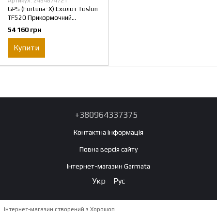
Артикул: 2484874721
GPS (Fortuna-X) Ехолот Toslon
TF520 Прикормочний
кораблик Фурія Шторм
54 160 грн
Купити
+380964337375
Контактна інформація
Повна версія сайту
Інтернет-магазин Garmata
Укр
Рус
Інтернет-магазин створений з Хорошоп