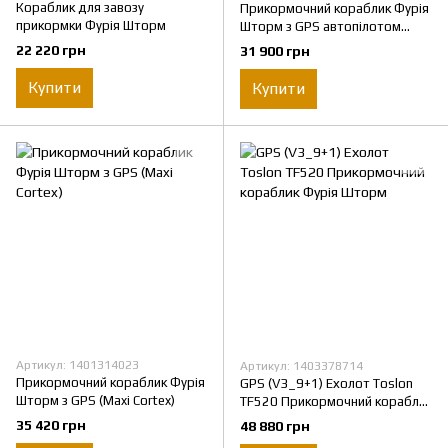
Кораблик для завозу
Прикормочний кораблик Фурія
прикормки Фурія Шторм
Шторм з GPS автопілотом
(V3_9+1)
22 220 грн
31 900 грн
Купити
Купити
Артикул: 1401314023
Артикул: 1403378714
Прикормочний кораблик Фурія
GPS (V3_9+1) Ехолот Toslon
Шторм з GPS (Maxi Cortex)
TF520 Прикормочний кораблик
Фурія Шторм
35 420 грн
48 880 грн