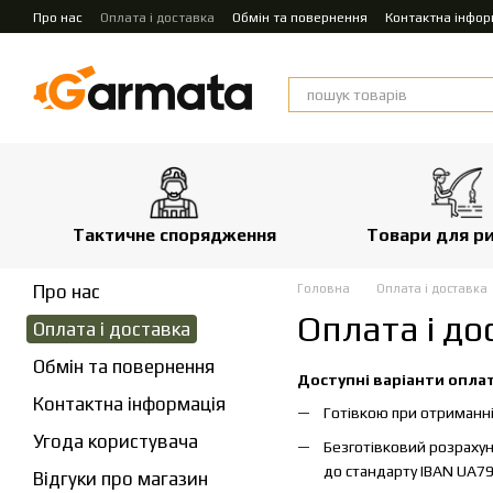
Перейти до основного контенту
Про нас
Оплата і доставка
Обмін та повернення
Контактна інфор
Тактичне спорядження
Товари для р
Про нас
Головна
Оплата і доставка
Оплата і до
Оплата і доставка
Обмін та повернення
Доступні варіанти опла
Контактна інформація
Готівкою при отриманні
Угода користувача
Безготівковий розрахун
до стандарту IBAN UA
Відгуки про магазин