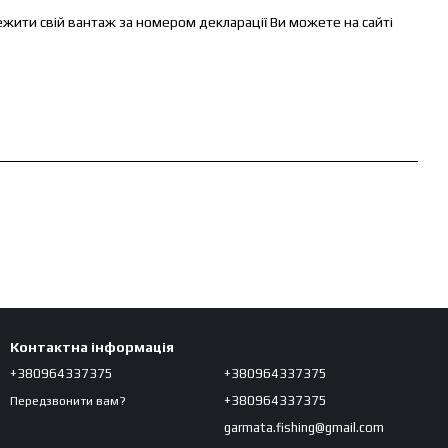
стежити свій вантаж за номером декларації Ви можете на сайті
Контактна інформація
+380964337375
+380964337375
+380964337375
Передзвонити вам?
garmata.fishing@gmail.com