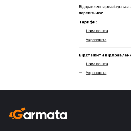
Відправлення реалізується 
перевізника:
Тарифи:
Нова пошта
Укрппошта
Відстежити відправленн
Нова пошта
Укрппошта