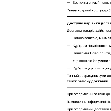
Безпечна он-лайн оплата
Товар котриий коштує до 50
Доступні варіанти дост
Доставка товарів здійснює
Новою поштою, мінімаль
Кур'єром Нової пошти, м
Поштомат Нової пошти, м
Укр.поштою (за умови по
Кур'єром укр.пошти (за 
Точний розрахунок суми до
також
регіону доставки
.
При оформленні заявки до
Замовлення, оформлені післ
При оформленні доставки 