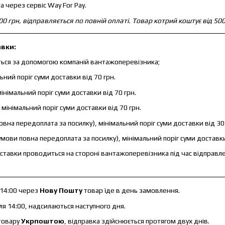
 через сервіс Way For Pay.
0 грн, відправляється по повній оплаті. Товар котрий коштує від 500
авки:
ться за допомогою компаній вантажоперевізника;
ний поріг суми доставки від 70 грн.
інімальний поріг суми доставки від 70 грн.
інімальний поріг суми доставки від 70 грн.
вна передоплата за посилку), мінімальний поріг суми доставки від 30 
умови повна передоплата за посилку), мінімальний поріг суми доставки
ставки проводиться на стороні вантажоперевізника під час відправл
 14:00 через
Нову Пошту
товар їде в день замовлення.
я 14:00, надсилаються наступного дня.
товару
Укрпоштою
, відправка здійснюється протягом двух днів.