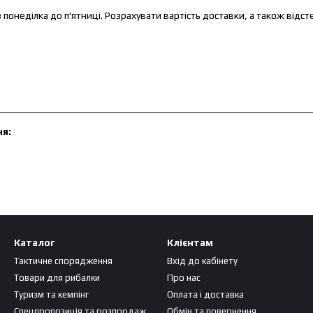
з понеділка до п'ятниці. Розрахувати вартість доставки, а також від
я:
Каталог
Клієнтам
Тактичне спорядження
Вхід до кабінету
Товари для рибалки
Про нас
Туризм та кемпінг
Оплата і доставка
Спецпропозиція та розпродаж
Обмін та повернення