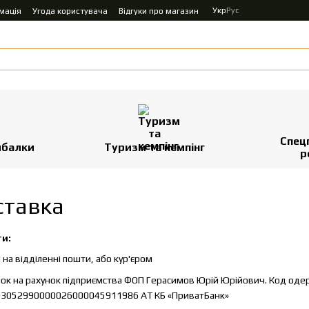
Укр
Рус
мація
Угода користувача
Відгуки про магазин
Спец
ибалки
Туризм та кемпінг
р
ставка
ти:
 на відділенні пошти, або кур'єром
ок на рахунок підприємства ФОП Герасимов Юрій Юрійович. Код одер
793052990000026000045911986 АТ КБ «ПриватБанк»