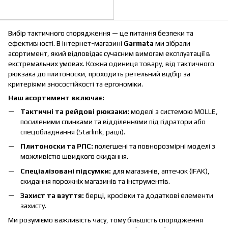
Вибір тактичного спорядження — це питання безпеки та
ефективності. В інтернет-магазині
Garmata
ми зібрали
асортимент, який відповідає сучасним вимогам експлуатації в
екстремальних умовах. Кожна одиниця товару, від тактичного
рюкзака до плитоноски, проходить ретельний відбір за
критеріями зносостійкості та ергономіки.
Наш асортимент включає:
Тактичні та рейдові рюкзаки:
моделі з системою MOLLE,
посиленими спинками та відділеннями під гідратори або
спецобладнання (Starlink, рації).
Плитоноски та РПС:
полегшені та повнорозмірні моделі з
можливістю швидкого скидання.
Спеціалізовані підсумки:
для магазинів, аптечок (IFAK),
скидання порожніх магазинів та інструментів.
Захист та взуття:
берці, кросівки та додаткові елементи
захисту.
Ми розуміємо важливість часу, тому більшість спорядження