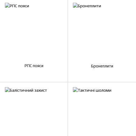
РПС пояси
Бронеплити