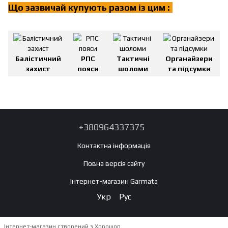
Що зазвичай купують разом із цим :
!
Балістичний
РПС
Тактичні
Органайзери
захист
пояси
шоломи
та підсумки
+380964337375
Контактна інформація
Повна версія сайту
Інтернет-магазин Garmata
Укр
Рус
Інтернет-магазин створений з Хорошоп