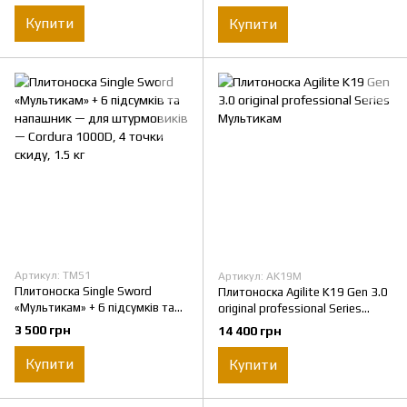
Піксель
Купити
Купити
Артикул: TMS1
Артикул: AK19M
Плитоноска Single Sword
Плитоноска Agilite K19 Gen 3.0
«Мультикам» + 6 підсумків та
original professional Series
напашник — для штурмовиків
Мультикам
3 500 грн
14 400 грн
— Cordura 1000D, 4 точки
скиду, 1.5 кг
Купити
Купити