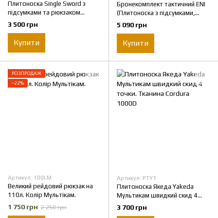
Плитоноска Single Sword з
Бронекомплект тактичний ENI
підсумками та рюкзаком
(Плитоноска з підсумками,
(комплект 8 шт): 4 АК, 2
Піксель)
3 500 грн
5 090 грн
утилітарні/аптечки, напашник
Купити
Купити
РОЗПРОДАЖ
−22%
Артикул: 100LM
Артикул: PTY1
Великий рейдовий рюкзак на
Плитоноска Якеда Yakeda
110л. Колір Мультікам.
Мультикам швидкий скид 4
точки. Тканина Cordura 1000D
1 750 грн
3 700 грн
2 250 грн