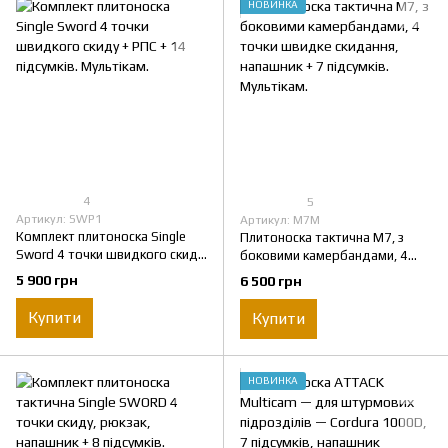
НОВИНКА
4
5
Артикул: SWP1
Артикул: M7M
Комплект плитоноска Single
Плитоноска тактична M7, з
Sword 4 точки швидкого скиду
боковими камербандами, 4
+ РПС + 14 підсумків.
точки швидке скидання,
5 900 грн
6 500 грн
Мультікам.
напашник + 7 підсумків.
Мультікам.
Купити
Купити
НОВИНКА