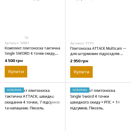
10
Артикул: SKM1
Артикул: PTP5
Комплект плитоноска тактична
Плитоноска ATTACK Multicam —
Single SWORD 4 точки скиду,
для штурмових підрозділів —
рюкзак, напашник + 8 підсумків.
Cordura 1000D, 7 підсумків,
4 500 грн
2 950 грн
напашник
Купити
Купити
НОВИНКА
НОВИНКА