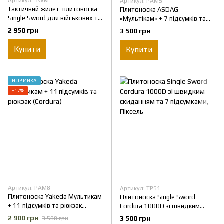
Артикул: SWM
Артикул: PAM5
Тактичний жилет-плитоноска
Плитоноска ASDAG
Single Sword для військових та
«Мультікам» + 7 підсумків та
спецпідрозділів → швидке
напашник — для бійців ЗСУ —
2 950 грн
3 500 грн
скидання, комфортна
Cordura 1000D, 4 точки скиду,
підкладка, 7 підсумків
1.5 кг
Купити
Купити
НОВИНКА
−17%
Артикул: PAM8
Артикул: TPS1
Плитоноска Yakeda Мультикам
Плитоноска Single Sword
+ 11 підсумків та рюкзак
Cordura 1000D зі швидким
(Cordura)
скиданням та 7 підсумками,
2 900 грн
3 500 грн
3 500 грн