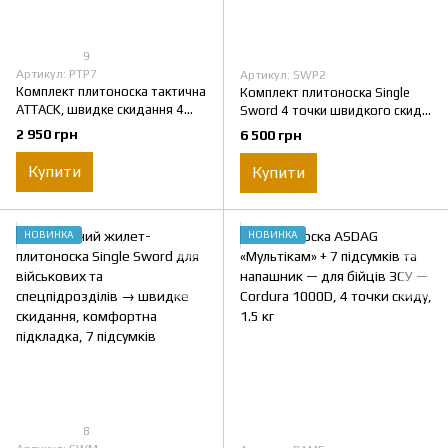
9
Артикул: PTP7
Артикул: SWP2
Комплект плитоноска тактична
Комплект плитоноска Single
ATTACK, швидке скидання 4
Sword 4 точки швидкого скиду
точки, 7 підсумків та напашник.
+ РПС + 14 підсумків. Піксель.
2 950 грн
6 500 грн
Піксель.
Купити
Купити
НОВИНКА
НОВИНКА
8