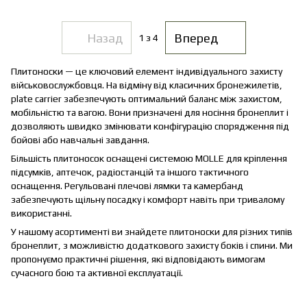
Назад
Вперед
1
з 4
Плитоноски — це ключовий елемент індивідуального захисту
військовослужбовця. На відміну від класичних бронежилетів,
plate carrier забезпечують оптимальний баланс між захистом,
мобільністю та вагою. Вони призначені для носіння бронеплит і
дозволяють швидко змінювати конфігурацію спорядження під
бойові або навчальні завдання.
Більшість плитоносок оснащені системою MOLLE для кріплення
підсумків, аптечок, радіостанцій та іншого тактичного
оснащення. Регульовані плечові лямки та камербанд
забезпечують щільну посадку і комфорт навіть при тривалому
використанні.
У нашому асортименті ви знайдете плитоноски для різних типів
бронеплит, з можливістю додаткового захисту боків і спини. Ми
пропонуємо практичні рішення, які відповідають вимогам
сучасного бою та активної експлуатації.