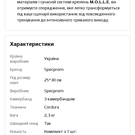
матеріалів і сучасній системі кріплень
M.O.L.L.E
, ви
отримуєте спорядження, яке легко трансформується
під ваші сценарії використання: від повсякденного
тренування до інтенсивного тривалого виходу.
Характеристики
Країна
Україна
виробник
Бренд
Specprom
Під розмір
25*30 см
плит
Виробник
Specprom
Камербанд
З камербандом
Тканина
Cordura
Вага
2,3 кг
Швидкий скид
Так
Кількість
Комплект з 7 шт: