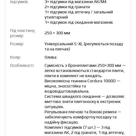
підсумків
3× підсумки під магазини АК/М4
2× підсумки під гранати
1× підсумок під аптечку / загальний
утилітарний
1× підсумок під скидання магазинів
Під пластину,
250 × 300 мм
розмір
Розмір
Універсальний S-XL (регулюється позаду
та на плечах)
Колір
Олива
Особливості
Сумісність з бронеплитами 250×300 мм —
легко встановлюються стандартні плити,
плити в комплект не входять.
Високоякісна тканина Cordura 1000D —
міцна, зносостійка та
водовідштовхувальна.
Система швидкого скидання — дозволяє
миттєво зняти плитоноску в екстрених
ситуаціях.
Регульовані плечові та бокові ремені —
забезпечують комфортну посадку та
надійну фіксацію.
Комплект підсумків (7 шт.) — 3 під
магазини АК, 2 під гранати, 1 під аптечку,