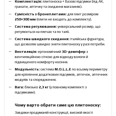
Комплектація:
плитоноска + базові підсумки (під АК,
гранати, аптечку та скидання магазинів).
Сумісність з бронеплитами:
для плит розміром
250×300 мм
(плити не входять до комплекту).
Система регулювання:
універсальний розмір, що
регулюється на плечах та по талії.
Система швидкого скидання:
італійська фурнітура,
що дозволяє швидко зняти плитоноску у разі потреби.
Вентиляція:
ергономічний
3D-демпфер
з
вентиляційною сіткою для відводу вологи й
підвищеного комфорту носіння.
Модульність:
система
M.O.L.L.E
по всьому периметру
для кріплення додаткових підсумків, аптечок, аптечних
модулів та спорядження.
Вага:
близько
2,3 кг
(у повному комплекті з
підсумками).
Чому варто обрати саме цю плитоноску:
Завдяки продуманій конструкції, високій якості