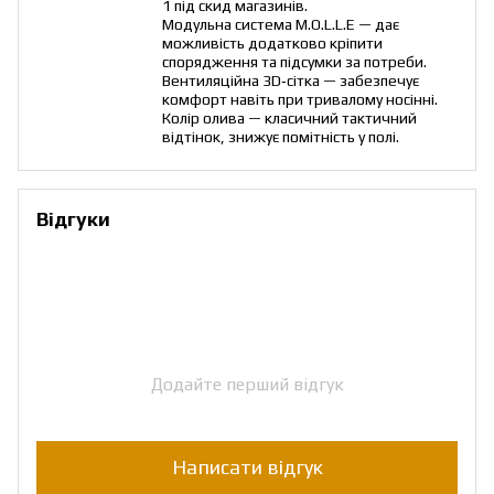
1 під скид магазинів.
Модульна система M.O.L.L.E — дає
можливість додатково кріпити
спорядження та підсумки за потреби.
Вентиляційна 3D‑сітка — забезпечує
комфорт навіть при тривалому носінні.
Колір олива — класичний тактичний
відтінок, знижує помітність у полі.
Відгуки
Додайте перший відгук
Написати відгук