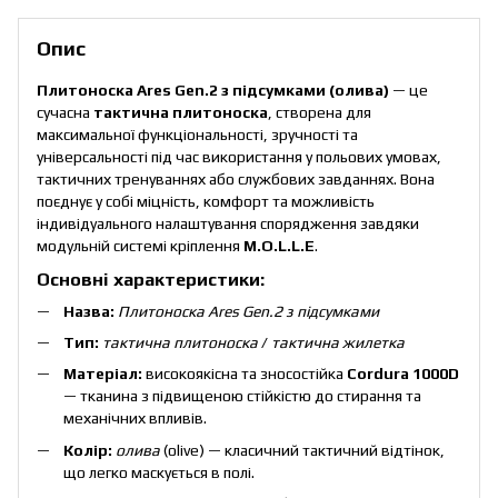
Опис
Плитоноска Ares Gen.2 з підсумками (олива)
— це
сучасна
тактична плитоноска
, створена для
максимальної функціональності, зручності та
універсальності під час використання у польових умовах,
тактичних тренуваннях або службових завданнях. Вона
поєднує у собі міцність, комфорт та можливість
індивідуального налаштування спорядження завдяки
модульній системі кріплення
M.O.L.L.E
.
Основні характеристики:
Назва:
Плитоноска Ares Gen.2 з підсумками
Тип:
тактична плитоноска
/
тактична жилетка
Матеріал:
високоякісна та зносостійка
Cordura 1000D
— тканина з підвищеною стійкістю до стирання та
механічних впливів.
Колір:
олива
(olive) — класичний тактичний відтінок,
що легко маскується в полі.