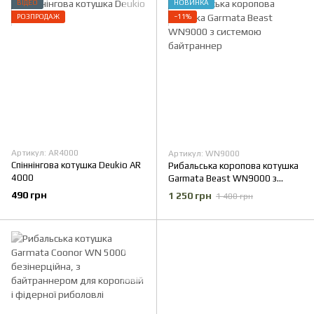
ВІДЕО
НОВИНКА
РОЗПРОДАЖ
−11%
Артикул: AR4000
Артикул: WN9000
Спіннінгова котушка Deukio AR
Рибальська коропова котушка
4000
Garmata Beast WN9000 з
системою байтраннер
490 грн
1 250 грн
1 400 грн