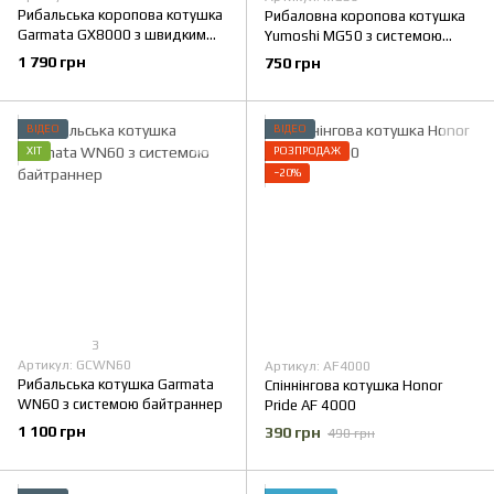
Рибальська коропова котушка
Рибаловна коропова котушка
Garmata GX8000 з швидким
Yumoshi MG50 з системою
фрікціоном
байтраннер.
1 790 грн
750 грн
ВІДЕО
ВІДЕО
ХІТ
РОЗПРОДАЖ
−20%
3
Артикул: GCWN60
Артикул: AF4000
Рибальська котушка Garmata
Спіннінгова котушка Honor
WN60 з системою байтраннер
Pride AF 4000
1 100 грн
390 грн
490 грн