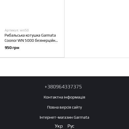
Артикул: wn50
Рибальська котушка Garmata
Coonor WN 5000 безінерційна,
з байтраннером для короповій
950 грн
і фідерної риболовлі
+380964337375
Контактна інформація
Повна версія сайту
Інтернет-магазин Garmata
Укр
Рус