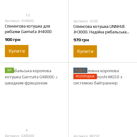
13
Артикул: JH4000
Артикул: JH30
Спіннінгова котушка для
Спінінгова котушка LINNHUE
рибалки Garmata JH4000
JH3000. Надійна рибальська
котушка, 2 металеві шпулі.
900 грн
970 грн
Купити
Купити
ХІТ
ВІДЕО
РОЗПРОДАЖ
4
Артикул: GX8000
Артикул: MG50