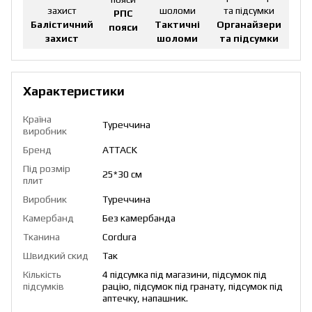
РПС
Балістичний
Тактичні
Органайзери
пояси
захист
шоломи
та підсумки
Характеристики
Країна
Туреччина
виробник
Бренд
ATTACK
Під розмір
25*30 см
плит
Виробник
Туреччина
Камербанд
Без камербанда
Тканина
Cordura
Швидкий скид
Так
Кількість
4 підсумка під магазини, підсумок під
підсумків
рацію, підсумок під гранату, підсумок під
аптечку, напашник.