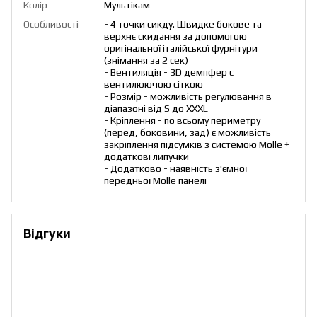
Колір
Мультікам
Особливості
- 4 точки сикду. Швидке бокове та
верхнє скидання за допомогою
оригінальної італійської фурнітури
(знімання за 2 сек)
- Вентиляція - 3D демпфер с
вентилюючою сіткою
- Розмір - можливість регулювання в
діапазоні від S до XXXL
- Кріплення - по всьому периметру
(перед, боковини, зад) є можливість
закріплення підсумків з системою Molle +
додаткові липучки
- Додатково - наявність з'ємної
передньої Molle панелі
Відгуки