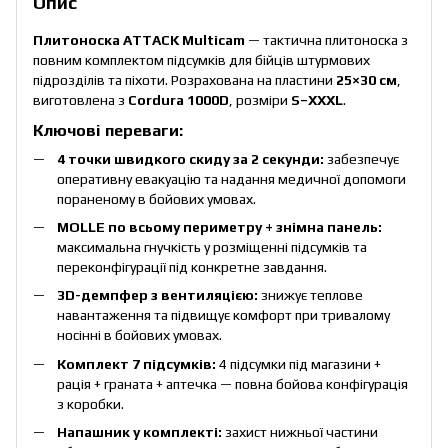
Опис
Плитоноска ATTACK Multicam
— тактична плитоноска з
повним комплектом підсумків для бійців штурмових
підрозділів та піхоти. Розрахована на пластини
25×30 см
,
виготовлена з
Cordura 1000D
, розміри
S–XXXL
.
Ключові переваги:
4 точки швидкого скиду за 2 секунди:
забезпечує
оперативну евакуацію та надання медичної допомоги
пораненому в бойових умовах.
MOLLE по всьому периметру + знімна панель:
максимальна гнучкість у розміщенні підсумків та
переконфігурації під конкретне завдання.
3D-демпфер з вентиляцією:
знижує теплове
навантаження та підвищує комфорт при тривалому
носінні в бойових умовах.
Комплект 7 підсумків:
4 підсумки під магазини +
рація + граната + аптечка — повна бойова конфігурація
з коробки.
Напашник у комплекті:
захист нижньої частини