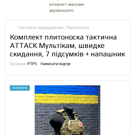
Тактичне спорядження
Плитоноски
Комплект плитоноска тактична
ATTACK Мультікам, швидке
скидання, 7 підсумків + напашник
Артикул:
PTP5
Написати відгук
НОВИНКА