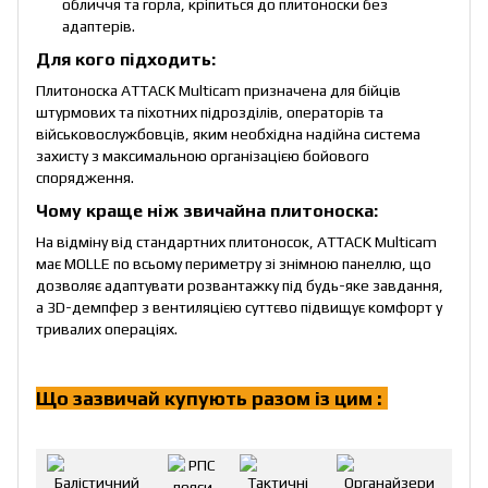
обличчя та горла, кріпиться до плитоноски без
адаптерів.
Для кого підходить:
Плитоноска ATTACK Multicam призначена для бійців
штурмових та піхотних підрозділів, операторів та
військовослужбовців, яким необхідна надійна система
захисту з максимальною організацією бойового
спорядження.
Чому краще ніж звичайна плитоноска:
На відміну від стандартних плитоносок, ATTACK Multicam
має MOLLE по всьому периметру зі знімною панеллю, що
дозволяє адаптувати розвантажку під будь-яке завдання,
а 3D-демпфер з вентиляцією суттєво підвищує комфорт у
тривалих операціях.
Що зазвичай купують разом із цим :
!