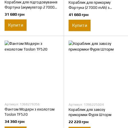
Кораблик для підгодовування
Кораблик для прикорму
Фортуна (акумулятор 27000
Фортуна (27000 mAh) з
mAh)
ехолотом Toslon300
31 680 грн
41 660 грн
Купити
Купити
Артикул: 1368279356
Артикул: 1396225004
Фантом Модерн з ехолотом
Кораблик для завозу
Toslon TF520
прикормки Фурія Шторм
34 360 грн
22 220 грн