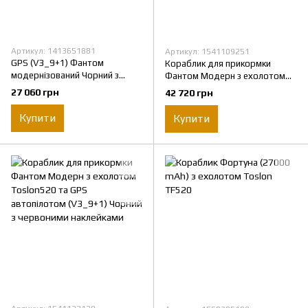
Артикул: 1413651881
Артикул: 1541109251
GPS (V3_9+1) Фантом
Кораблик для прикормки
модернізований Чорний з
Фантом Модерн з ехолотом
синіми наклейками
Toslon520 та GPS автопілотом
27 060 грн
42 720 грн
(V3_6+1) Чорний з синіми
наклейками
Купити
Купити