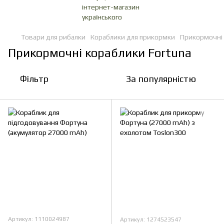
Товари для рибалки
Кораблики для прикормки
Прикормочні 
Прикормочні кораблики Fortuna
Фільтр
За популярністю
Артикул: 1110024987
Артикул: 1274523547