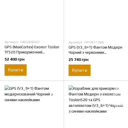
Артикул: 1403428437
Артикул: 1413611368
GPS (MaxiCortex) Ехолот Toslon
GPS (V3_6+1) Фантом Модерн
TF520 Прикормочний
Чорний з червоними
кораблик Фурія Шторм
наклейками
52 400 грн
25 740 грн
Купити
Купити