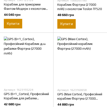
Артикул: 1541123129
Артикул: 1568205180
Кораблик для прикормки
Кораблик Фортуна (27000
Фантом Модерн з ехолотом
mAh) з ехолотом Toslon TF520
Toslon520 та GPS автопілотом
44 040 грн
48 660 грн
(V3_9+1) Чорний з червоними
наклейками
Купити
Купити
Артикул: 1623155224
Артикул: 1623160658
GPS (6+1_Cortex), Професійний
GPS (Maxi Cortex), Професійний
Кораблик для рибалки
кораблик Фортуна (27000
Фортуна (27000 mAh)
mAh)
42 680 грн
44 880 грн