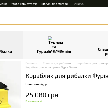
Укр
Рус
мація
Угода користувача
Відгуки про магазин
Спец
ибалки
Туризм та кемпінг
р
Головна
Товари для рибалки
Кораблики для прико
Кораблик для прикормки Фурія Фюжн
Кораблик для рибалки Фур
Написати відгук
25 080 грн
В наявності