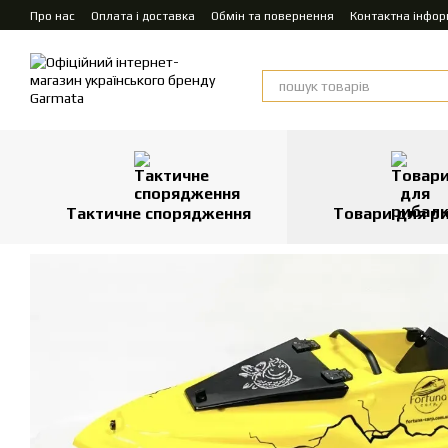
Перейти до основного контенту
Про нас
Оплата і доставка
Обмін та повернення
Контактна інфор
Тактичне спорядження
Товари для р