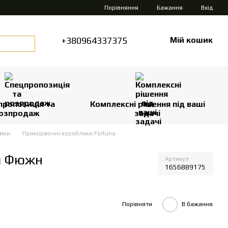
Порівняння
Бажання
Вхід
+380964337375
Мій кошик
пропозиція та
Комплексні рішення під ваші
озпродаж
задачі
рмки
Прикормочні кораблики Fortuna
ія Фюжн
Артикул
1656889175
Порівняти
В бажання