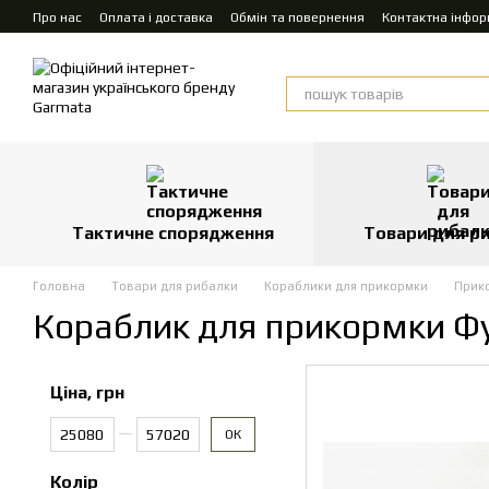
Перейти до основного контенту
Про нас
Оплата і доставка
Обмін та повернення
Контактна інфор
Тактичне спорядження
Товари для р
Головна
Товари для рибалки
Кораблики для прикормки
Прико
Кораблик для прикормки Ф
Ціна, грн
Від Ціна, грн
До Ціна, грн
ОК
Колір