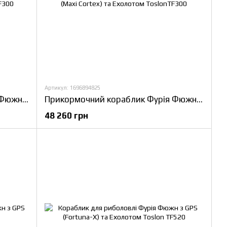
Артикул: 1696894825
Прикормочний кораблик Фурія Фюжн з GPS (Cortex_6+1) та Ехолотом Toslon TF300
Прикормочний кораблик Фурія Фюжн з GPS (Maxi Cortex) та Ехолотом ToslonTF300
48 260 грн