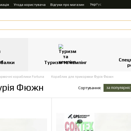
Укр
Рус
мація
Угода користувача
Відгуки про магазин
Спец
ибалки
Туризм та кемпінг
р
рмочні кораблики Fortuna
Кораблик для прикормки Фурія Фюжн
урія Фюжн
за популярні
Сортування: