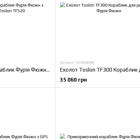
Артикул: 1670246986
Прикормочний кораблик Фурія Фюжн з Ехолотом Toslon TF520
35 060 грн