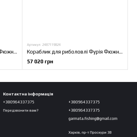
Артикул: 2487119824
Прикормочний кораблик Фурія Фюжн з GPS (Fortuna-X) та Toslon TF300
Кораблик для риболовлі Фурія Фюжн з GPS (Fortuna-X) та Ехолотом Toslon TF520
57 020 грн
Контактна інформація
+380964337375
+380964337375
+380964337375
Передзвонити вам?
garmata.fishing@gmail.com
Харків, пр-т Проскури 3В