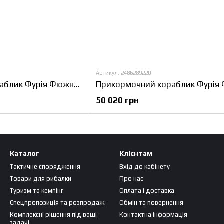
Артикул: 2486289220
Прикормочний кораблик Фурія Фюжн з GPS (Fortuna-X)
50 020 грн
Каталог
Клієнтам
Тактичне спорядження
Вхід до кабінету
Товари для рибалки
Про нас
Туризм та кемпінг
Оплата і доставка
Спецпропозиція та розпродаж
Обмін та повернення
Комплексні рішення під ваші
Контактна інформація
задачі