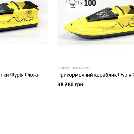
Артикул: 1668779247
алки Фурія Фюжн
38 280 грн