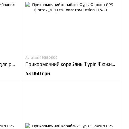
Артикул: 1696804979
Ехолот Toslon TF300 Кораблик для риболовлі Фурія Фюжн
Прикормочний кораблик Фурія Фюжн з GPS (Cortex_6+1) та Ехолотом Toslon TF520
53 060 грн