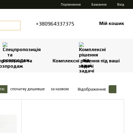
Порівняння
Бажання
Вхід
+380964337375
Мій кошик
пропозиція та
Комплексні рішення під ваші
озпродаж
задачі
стю
спочатку дешевше
за назвою
Відображення: