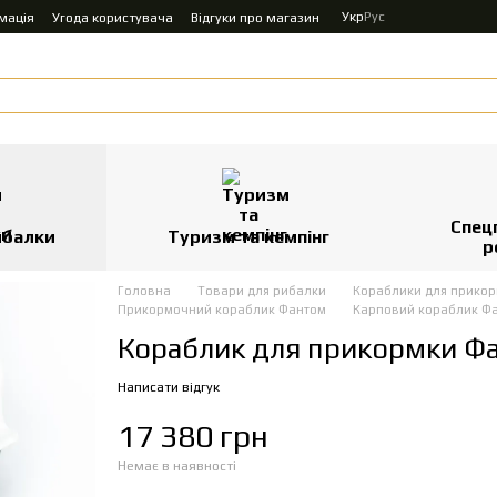
Укр
Рус
мація
Угода користувача
Відгуки про магазин
Спец
ибалки
Туризм та кемпінг
р
Головна
Товари для рибалки
Кораблики для прико
Прикормочний кораблик Фантом
Карповий кораблик Ф
Кораблик для прикормки Ф
Написати відгук
17 380 грн
Немає в наявності