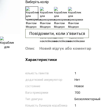
Виберіть колір
Повідомити, коли з'явиться
Опис
Новий відгук або коментар
Характеристики
кількість гвинтів
1
додатковий аккумулятор
Нет
состояние
Новое
Вага прикормки
700
Тип двигуна
Бесколлекторный
Кількість бункерів кораблика
1