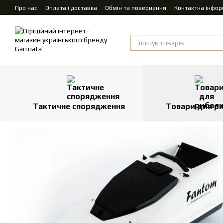
Перейти до основного контенту
Про нас
Оплата і доставка
Обмін та повернення
Контактна інфор
Тактичне спорядження
Товари для р