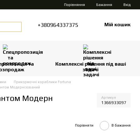
Порівняння
Бажання
Вхід
+380964337375
Мій кошик
пропозиція та
Комплексні рішення під ваші
озпродаж
задачі
рмки
Прикормочні кораблики Fortuna
антом Модернізований
антом Модерн
Артикул
1366933097
Порівняти
В бажання