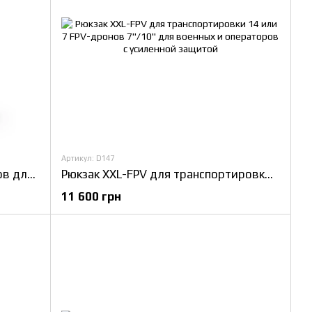
Артикул: D147
Рюкзак для FPV дронов 8 дюймов для операторов и военных с надёжной перевозкой 4 дронов с пультом и очками
Рюкзак XXL-FPV для транспортировки 14 или 7 FPV-дронов 7"/10" для военных и операторов с усиленной защитой
11 600 грн