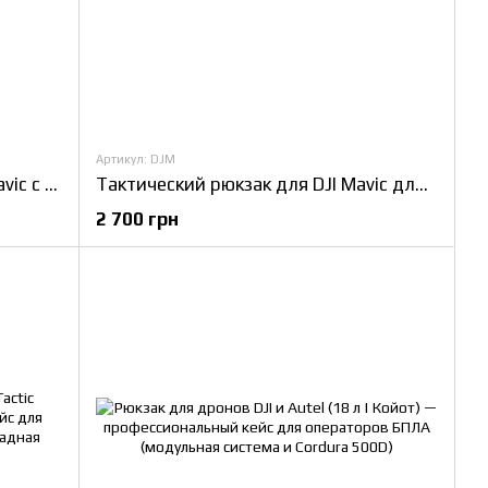
Артикул: DJM
Рюкзак для дронов для FPV и Mavic с демпферной защитой и легким доступом
Тактический рюкзак для DJI Mavic для операторов и военных с компактной и защищённой транспортировкой
2 700 грн