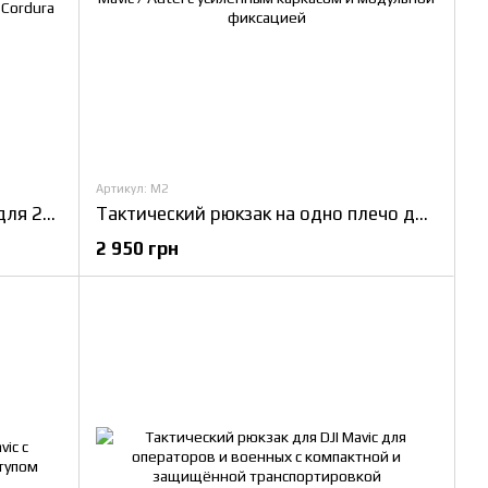
Артикул: M2
Тактический каркасный рюкзак для 2–3 дронов Mavic / Autel для военных и операторов БпЛА с усиленной защитой 80+ кг и IRR Cordura 1000D
Тактический рюкзак на одно плечо для 1–2 Mavic / Autel с усиленным каркасом и модульной фиксацией
2 950 грн