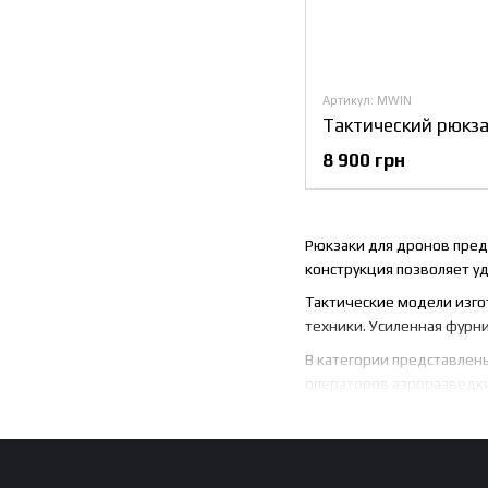
Артикул: MWIN
8 900 грн
Рюкзаки для дронов пред
конструкция позволяет уд
Тактические модели изго
техники. Усиленная фурн
В категории представлен
операторов аэроразведки