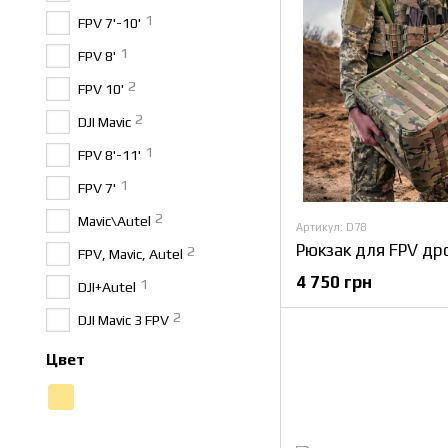
1
FPV 7'-10'
1
FPV 8'
2
FPV 10'
2
DJI Mavic
1
FPV 8'-11'
1
FPV 7'
2
Mavic\Autel
Артикул: D78
2
FPV, Mavic, Autel
4 750 грн
1
DJI+Autel
2
DJI Mavic 3 FPV
Цвет