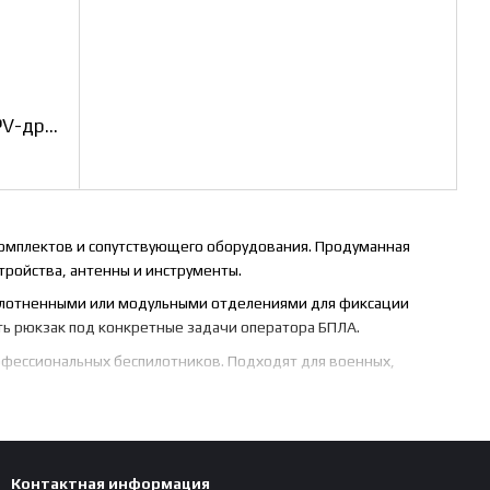
Тактический рюкзак для 8-10 FPV-дронов и ретрансляторов, Multicam
омплектов и сопутствующего оборудования. Продуманная
тройства, антенны и инструменты.
уплотненными или модульными отделениями для фиксации
ть рюкзак под конкретные задачи оператора БПЛА.
офессиональных беспилотников. Подходят для военных,
Контактная информация