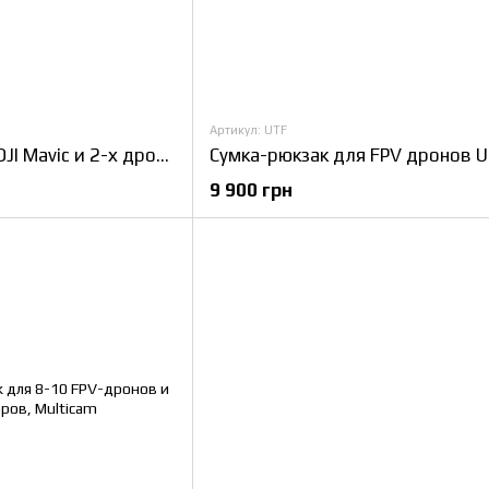
Артикул: UTF
Сумка-рюкзак для DJI Mavic и 2-х дронов Мультикам с жёстким каркасом и модульными перегородками
9 900 грн