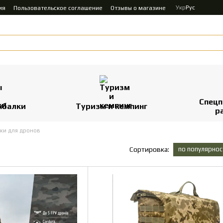
Укр
Рус
ия
Пользовательское соглашение
Отзывы о магазине
Спецп
ыбалки
Туризм и кемпинг
р
ки для дронов
по популярнос
Сортировка: