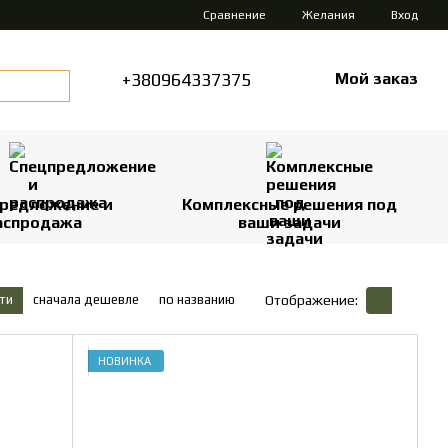
Сравнение
Желания
Вход
+380964337375
Мой заказ
редложение и
Комплексные решения под
аспродажа
ваши задачи
ти
сначала дешевле
по названию
Отображение:
НОВИНКА