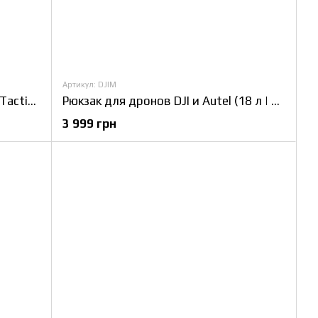
Артикул: DJIM
Сумка-рюкзак для FPV дронов UTactic FPVpack 10" (Койот) — модульный кейс для экипажей БПЛА (Cordura 1000D и складная конструкция)
Рюкзак для дронов DJI и Autel (18 л | Койот) — профессиональный кейс для операторов БПЛА (модульная система и Cordura 500D)
3 999 грн