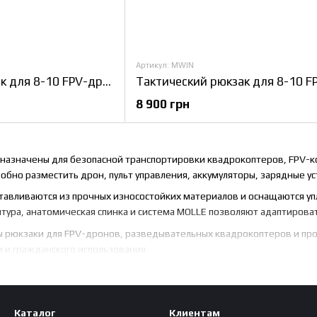
Артикул: MWIN
Тактический рюкзак для 8-10 FPV-дронов и ретрансляторов, Multicam
8 900 грн
назначены для безопасной транспортировки квадрокоптеров, FPV-к
обно разместить дрон, пульт управления, аккумуляторы, зарядные ус
тавливаются из прочных износостойких материалов и оснащаются 
итура, анатомическая спинка и система MOLLE позволяют адаптирова
ы рюкзаки для FPV-дронов, разведывательных квадрокоптеров и пр
 и гражданского использования.
Каталог
Клиентам