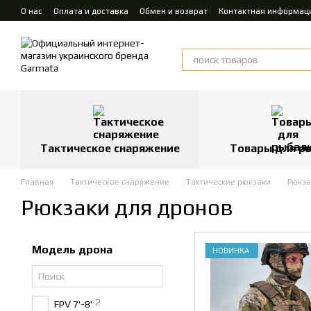
Перейти к основному контенту
О нас
Оплата и доставка
Обмен и возврат
Контактная информац
Тактическое снаряжение
Товары для р
Главная
Тактическое снаряжение
Тактические рюкзаки
Рюкза
Рюкзаки для дронов
Модель дрона
НОВИНКА
2
FPV 7'-8'