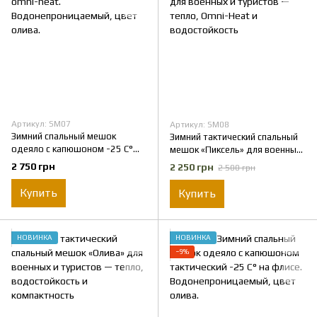
Артикул: SM07
Артикул: SM08
Зимний спальный мешок
Зимний тактический спальный
одеяло с капюшоном -25 C°
мешок «Пиксель» для военных
omni-heat.
и туристов — тепло, Omni-Heat
2 750 грн
2 250 грн
2 500 грн
Водонепроницаемый, цвет
и водостойкость
олива.
Купить
Купить
НОВИНКА
НОВИНКА
−9%