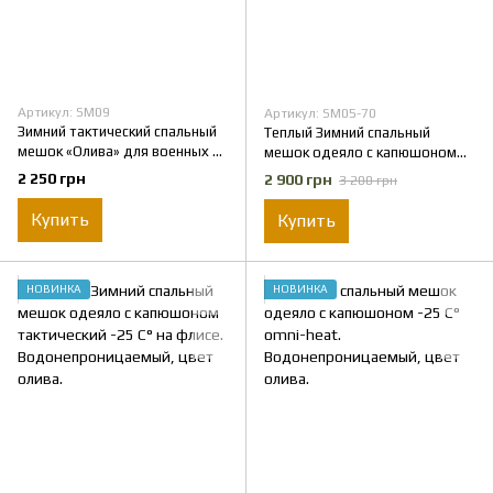
Артикул: SM09
Артикул: SM05-70
Зимний тактический спальный
Теплый Зимний спальный
мешок «Олива» для военных и
мешок одеяло с капюшоном
туристов — тепло,
тактический -25 C° на флисе.
2 250 грн
2 900 грн
3 200 грн
водостойкость и
Водонепроницаемый, цвет
компактность
олива.
Купить
Купить
НОВИНКА
НОВИНКА