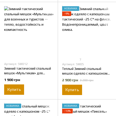
НОВИНКА
−9%
7
Артикул: SM012
Артикул: SM05
Зимний тактический спальный
Теплый Зимний спальный
мешок «Мультикам» для
мешок одеяло с капюшоном
военных и туристов — тепло,
тактический -25 C° на флисе.
1 900 грн
2 900 грн
3 200 грн
водостойкость и
Водонепроницаемый, цвет
компактность
олива.
Купить
Купить
НОВИНКА
НОВИНКА
−10%