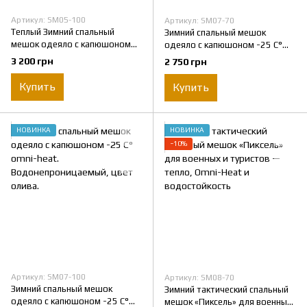
Артикул: SM05-100
Артикул: SM07-70
Теплый Зимний спальный
Зимний спальный мешок
мешок одеяло с капюшоном
одеяло с капюшоном -25 C°
тактический -25 C° на флисе.
omni-heat.
3 200 грн
2 750 грн
Водонепроницаемый, цвет
Водонепроницаемый, цвет
олива.
олива.
Купить
Купить
НОВИНКА
НОВИНКА
−10%
Артикул: SM07-100
Артикул: SM08-70
Зимний спальный мешок
Зимний тактический спальный
одеяло с капюшоном -25 C°
мешок «Пиксель» для военных