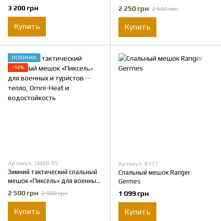
omni-heat.
и туристов — тепло, Omni-Heat
3 200 грн
2 250 грн
2 500 грн
Водонепроницаемый, цвет
и водостойкость
олива.
Купить
Купить
НОВИНКА
−14%
Артикул: SM08-85
Артикул: R177
Зимний тактический спальный
Спальный мешок Ranger
мешок «Пиксель» для военных
Germes
и туристов — тепло, Omni-Heat
2 500 грн
1 099 грн
2 900 грн
и водостойкость
Купить
Купить