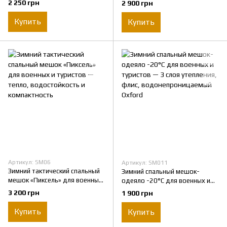
2 250 грн
2 900 грн
олива.
военных и полевых условий —
комфорт и дополнительное
Купить
Купить
тепло
Артикул: SM06
Артикул: SM011
Зимний тактический спальный
Зимний спальный мешок-
мешок «Пиксель» для военных
одеяло -20°C для военных и
и туристов — тепло,
туристов — 3 слоя утепления,
3 200 грн
1 900 грн
водостойкость и
флис, водонепроницаемый
компактность
Oxford
Купить
Купить