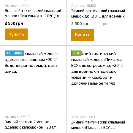
7
6
Артикул: SM03
Артикул: SM02
Военный тактический спальный
Зимний тактический спальный
мешок «Пиксель» до -20°C для
мешок до -20°C для военных и
полевых условий ВСУ
полевых условий
2 950 грн
2 500 грн
2 900 грн
максимальное сохранение
тепла и защита от влаги
Купить
Купить
НОВИНКА
ХИТ
Артикул: SM10
Артикул: TS01
Зимний спальный мешок-
Зимний тактический спальный
одеяло с капюшоном -20 C°.
мешок «Пиксель» ВСУ с
Водонепроницаемый, цвет
подогревом до -20°C для