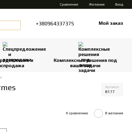
Сравнение
Желания
Вход
+380964337375
Мой заказ
редложение и
Комплексные решения под
аспродажа
ваши задачи
ки
rmes
Артикул
R177
К сравнению
В желания