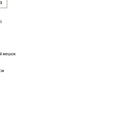
з
й
й мешок
см