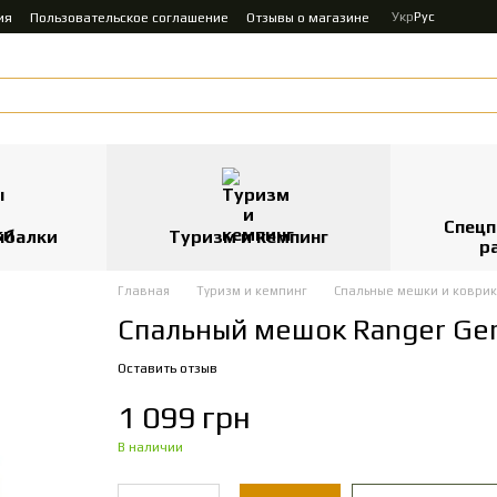
Укр
Рус
ия
Пользовательское соглашение
Отзывы о магазине
Спецп
ыбалки
Туризм и кемпинг
р
Главная
Туризм и кемпинг
Спальные мешки и коври
Спальный мешок Ranger Ge
Оставить отзыв
1 099 грн
В наличии