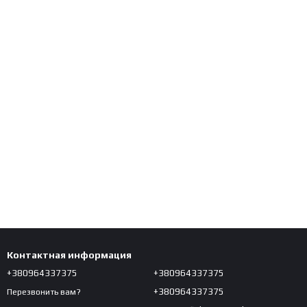
Контактная информация
+380964337375
+380964337375
+380964337375
Перезвонить вам?