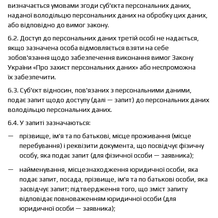
визначається умовами згоди суб'єкта персональних даних,
наданої володільцю персональних даних на обробку цих даних,
або відповідно до вимог закону.
6.2. Доступ до персональних даних третій особі не надається,
якщо зазначена особа відмовляється взяти на себе
зобов'язання щодо забезпечення виконання вимог Закону
України «Про захист персональних даних» або неспроможна
їх забезпечити.
6.3. Суб'єкт відносин, пов'язаних з персональними даними,
подає запит щодо доступу (далі — запит) до персональних даних
володільцю персональних даних.
6.4. У запиті зазначаються:
прізвище, ім'я та по батькові, місце проживання (місце
перебування) і реквізити документа, що посвідчує фізичну
особу, яка подає запит (для фізичної особи — заявника);
найменування, місцезнаходження юридичної особи, яка
подає запит, посада, прізвище, ім'я та по батькові особи, яка
засвідчує запит; підтвердження того, що зміст запиту
відповідає повноваженням юридичної особи (для
юридичної особи — заявника);