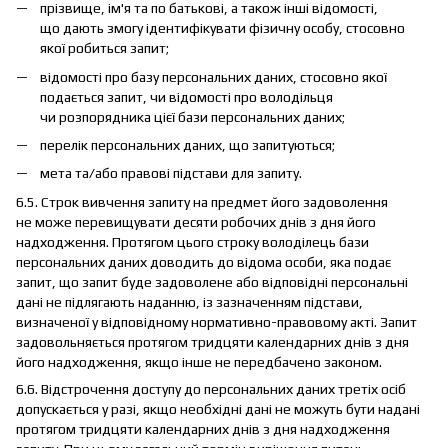
прізвище, ім'я та по батькові, а також інші відомості,
що дають змогу ідентифікувати фізичну особу, стосовно
якої робиться запит;
відомості про базу персональних даних, стосовно якої
подається запит, чи відомості про володільця
чи розпорядника цієї бази персональних даних;
перелік персональних даних, що запитуються;
мета та/або правові підстави для запиту.
6.5. Строк вивчення запиту на предмет його задоволення
не може перевищувати десяти робочих днів з дня його
надходження. Протягом цього строку володілець бази
персональних даних доводить до відома особи, яка подає
запит, що запит буде задоволене або відповідні персональні
дані не підлягають наданню, із зазначенням підстави,
визначеної у відповідному нормативно-правовому акті. Запит
задовольняється протягом тридцяти календарних днів з дня
його надходження, якщо інше не передбачено законом.
6.6. Відстрочення доступу до персональних даних третіх осіб
допускається у разі, якщо необхідні дані не можуть бути надані
протягом тридцяти календарних днів з дня надходження