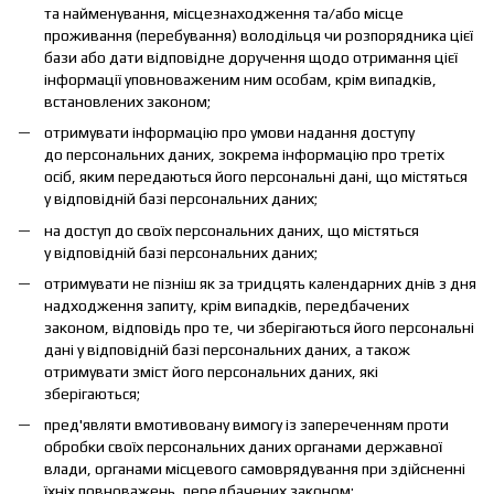
та найменування, місцезнаходження та/або місце
проживання (перебування) володільця чи розпорядника цієї
бази або дати відповідне доручення щодо отримання цієї
інформації уповноваженим ним особам, крім випадків,
встановлених законом;
отримувати інформацію про умови надання доступу
до персональних даних, зокрема інформацію про третіх
осіб, яким передаються його персональні дані, що містяться
у відповідній базі персональних даних;
на доступ до своїх персональних даних, що містяться
у відповідній базі персональних даних;
отримувати не пізніш як за тридцять календарних днів з дня
надходження запиту, крім випадків, передбачених
законом, відповідь про те, чи зберігаються його персональні
дані у відповідній базі персональних даних, а також
отримувати зміст його персональних даних, які
зберігаються;
пред'являти вмотивовану вимогу із запереченням проти
обробки своїх персональних даних органами державної
влади, органами місцевого самоврядування при здійсненні
їхніх повноважень, передбачених законом;