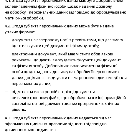
4.1. Згода суб’єкта персональних даних має бути добровільним
волевиявленням фізичної особи щодо надання дозволу
на обробку її персональних даних відповідно до сформульованої
мети їхньої обробки.
4.2. Згода суб’єкта персональних даних може бути надана
у таких формах:
документ на паперовому носії з реквізитами, що дає змогу
ідентифікувати цей документ і фізичну особу;
електронний документ, який має містити обов’язкові
реквізити, що дають змогу ідентифікувати цей документ
та фізичну особу. Добровільне волевиявлення фізичної
особи щодо надання дозволу на обробку її персональних
даних доцільно засвідчувати електронним підписом суб’єкта
персональних даних;
відмітка на електронній сторінці документа
чи в електронному файлі, що обробляється в інформаційній
системі на основі документованих програмно-технічних
рішень.
4.3. Згода суб’єкта персональних даних надається під час
оформлення цивільно-правових відносин відповідно
до чинного законодавства.