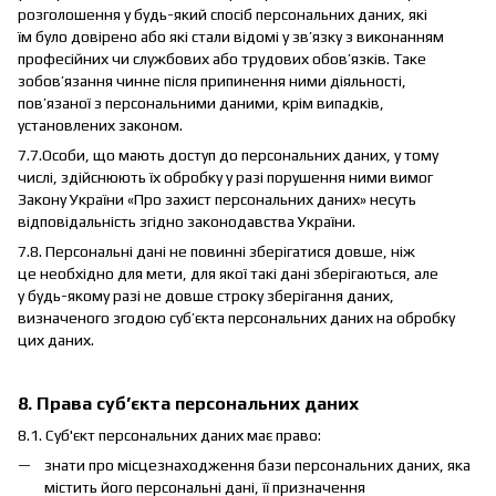
розголошення у будь-який спосіб персональних даних, які
їм було довірено або які стали відомі у зв’язку з виконанням
професійних чи службових або трудових обов’язків. Таке
зобов’язання чинне після припинення ними діяльності,
пов’язаної з персональними даними, крім випадків,
установлених законом.
7.7.Особи, що мають доступ до персональних даних, у тому
числі, здійснюють їх обробку у разі порушення ними вимог
Закону України «Про захист персональних даних» несуть
відповідальність згідно законодавства України.
7.8. Персональні дані не повинні зберігатися довше, ніж
це необхідно для мети, для якої такі дані зберігаються, але
у будь-якому разі не довше строку зберігання даних,
визначеного згодою суб’єкта персональних даних на обробку
цих даних.
8. Права суб’єкта персональних даних
8.1. Суб'єкт персональних даних має право:
знати про місцезнаходження бази персональних даних, яка
містить його персональні дані, її призначення