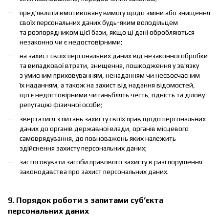
пред'являти вмотивовану вимогу щодо зміни або знищення
своїх персональних даних будь-яким володільцем
та розпорядником цієї бази, якщо ці дані обробляються
незаконно чи є недостовірними;
на захист своїх персональних даних від незаконної обробки
та випадкової втрати, знищення, пошкодження у зв'язку
з умисним приховуванням, ненаданням чи несвоєчасним
їх наданням, а також на захист від надання відомостей,
що є недостовірними чи ганьблять честь, гідність та ділову
репутацію фізичної особи;
звертатися з питань захисту своїх прав щодо персональних
даних до органів державної влади, органів місцевого
самоврядування, до повноважень яких належить
здійснення захисту персональних даних;
застосовувати засоби правового захисту в разі порушення
законодавства про захист персональних даних.
9. Порядок роботи з запитами суб’єкта
персональних даних