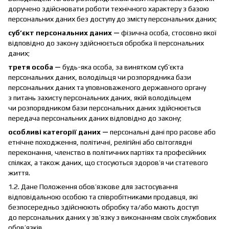
доручено здійснювати роботи технічного характеру з базою
персональних даних без доступу до змісту персональних даних;
суб’єкт персональних даних —
фізична особа, стосовно якої
відповідно до закону здійснюється обробка її персональних
даних;
третя особа —
будь-яка особа, за винятком суб’єкта
персональних даних, володільця чи розпорядника бази
персональних даних та уповноваженого державного органу
з питань захисту персональних даних, якій володільцем
чи розпорядником бази персональних даних здійснюється
передача персональних даних відповідно до закону;
особливі категорії даних —
персональні дані про расове або
етнічне походження, політичні, релігійні або світоглядні
переконання, членство в політичних партіях та професійних
спілках, а також даних, що стосуються здоров’я чи статевого
життя.
1.2. Дане Положення обов’язкове для застосування
відповідальною особою та співробітниками продавця, які
безпосередньо здійснюють обробку та/або мають доступ
до персональних даних у зв’язку з виконанням своїх службових
обов’язків.