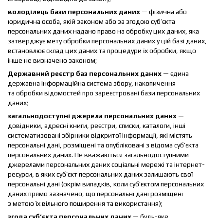
володілець бази персональних даних
— фізична або
юридична особа, якій законом або за згодою суб’єкта
персональних даних надано право на обробку цих даних, яка
затверджує мету обробки персональних даних у цій базі даних,
встановлює склад цих даних та процедури їх обробки, якщо
інше не визначено законом;
Державний реєстр баз персональних даних
— єдина
державна інформаційна система збору, накопичення
та обробки відомостей про зареєстровані бази персональних
даних;
загальнодоступні джерела персональних даних —
довідники, адресні книги, реєстри, списки, каталоги, інші
систематизовані збірники відкритої інформації, які містять
персональні дані, розміщені та опубліковані з відома суб’єкта
персональних даних. Не вважаються загальнодоступними
джерелами персональних даних соціальні мережі та інтернет-
ресурси, в яких суб’єкт персональних даних залишають свої
персональні дані (окрім випадків, коли суб’єктом персональних
даних прямо зазначено, що персональні дані розміщені
з метою їх вільного поширення та використання);
згода суб’єкта персональних даних
— будь-яке