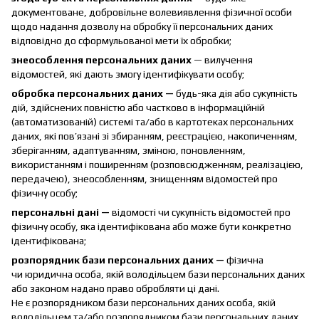
документоване, добровільне волевиявлення фізичної особи
щодо надання дозволу на обробку її персональних даних
відповідно до сформульованої мети їх обробки;
знеособлення персональних даних
— вилучення
відомостей, які дають змогу ідентифікувати особу;
обробка персональних даних —
будь-яка дія або сукупність
дій, здійснених повністю або частково в інформаційній
(автоматизованій) системі та/або в картотеках персональних
даних, які пов’язані зі збиранням, реєстрацією, накопиченням,
зберіганням, адаптуванням, зміною, поновленням,
використанням і поширенням (розповсюдженням, реалізацією,
передачею), знеособленням, знищенням відомостей про
фізичну особу;
персональні дані —
відомості чи сукупність відомостей про
фізичну особу, яка ідентифікована або може бути конкретно
ідентифікована;
розпорядник бази персональних даних —
фізична
чи юридична особа, якій володільцем бази персональних даних
або законом надано право обробляти ці дані.
Не є розпорядником бази персональних даних особа, якій
володільцем та/або розпорядником бази персональних даних