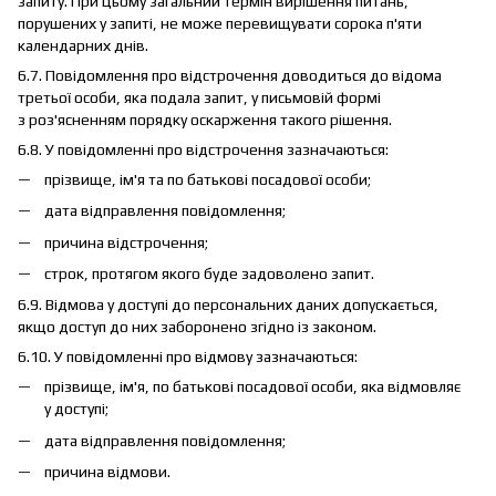
запиту. При цьому загальний термін вирішення питань,
порушених у запиті, не може перевищувати сорока п'яти
календарних днів.
6.7. Повідомлення про відстрочення доводиться до відома
третьої особи, яка подала запит, у письмовій формі
з роз'ясненням порядку оскарження такого рішення.
6.8. У повідомленні про відстрочення зазначаються:
прізвище, ім'я та по батькові посадової особи;
дата відправлення повідомлення;
причина відстрочення;
строк, протягом якого буде задоволено запит.
6.9. Відмова у доступі до персональних даних допускається,
якщо доступ до них заборонено згідно із законом.
6.10. У повідомленні про відмову зазначаються:
прізвище, ім'я, по батькові посадової особи, яка відмовляє
у доступі;
дата відправлення повідомлення;
причина відмови.