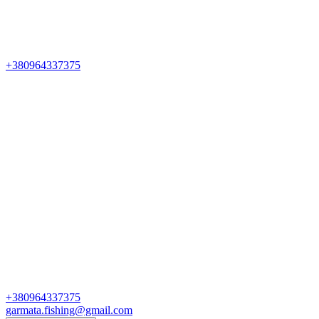
+380964337375
+380964337375
garmata.fishing@gmail.com