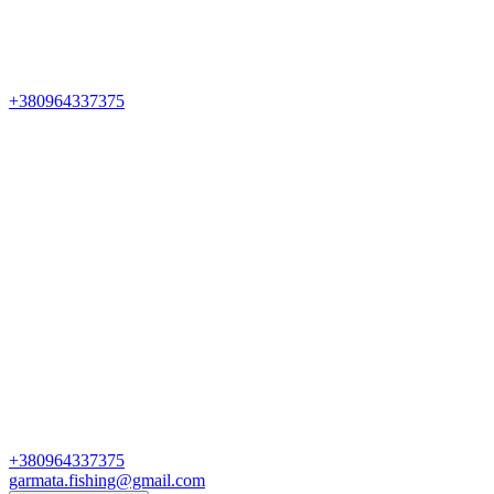
+380964337375
+380964337375
garmata.fishing@gmail.com