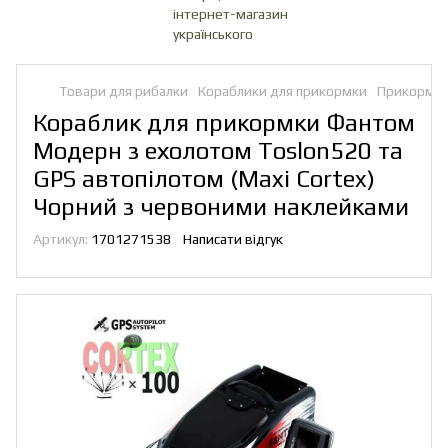
Товари для рибалки
Кораблики для прикормки
Прикормоч
Кораблик для прикормки Фантом
Модерн з ехолотом Toslon520 та
GPS автопілотом (Maxi Cortex)
Чорний з червоними наклейками
Артикул:
1701271538
Написати відгук