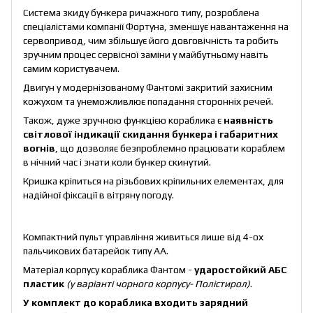
Система зкиду бункера ричажного типу, розроблена
спеціалістами компанії Фортуна, зменшує навантаження на
сервопривод, чим збільшує його довговічність та робить
зручним процес сервісної заміни у майбутньому навіть
самим користувачем.
Двигун у модернізованому Фантомі закритий захисним
кожухом та унеможливлює попадання сторонніх речей.
Також, дуже зручною функцією кораблика є
наявність
світлової індикації скидання бункера і габаритних
вогнів
, що дозволяє безпроблемно працювати кораблем
в нічний час і знати коли бункер скинутий.
Кришка кріпиться на різьбових кріпильних елементах, для
надійної фіксації в вітряну погоду.
Компактний пульт управління живиться лише від 4-ох
пальчикових батарейок типу АА.
Матеріал корпусу кораблика Фантом -
ударостойкий АБС
пластик
(у варіанті чорного корпусу- Полістирол)
.
У комплект до кораблика входить зарядний