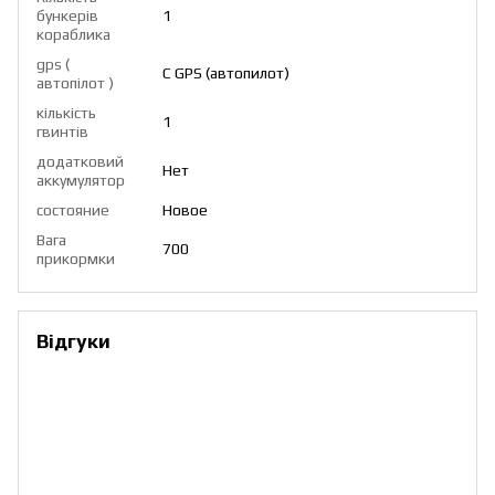
бункерів
1
кораблика
gps (
С GPS (автопилот)
автопілот )
кількість
1
гвинтів
додатковий
Нет
аккумулятор
состояние
Новое
Вага
700
прикормки
Відгуки