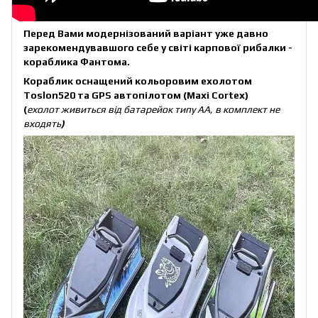
Перед Вами модернізований варіант уже давно
зарекомендувавшого себе у світі карпової рибалки -
кораблика Фантома.
Кораблик оснащений кольоровим ехолотом
Toslon520 та GPS автопілотом (Maxi Cortex)
(
ехолот живиться від батарейок типу АА, в комплект не
входять
)