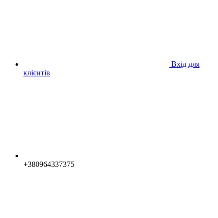
Вхід для
клієнтів
+380964337375