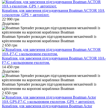
Кораблик для завезення підгодовування Boatman ACTOR 10A
з ехолотом, GPS + автопілот.
22 990 грн
Додатково
Boatman Spreader розкидач підгодовування механічний із
кріпленням на коропові кораблики Boatman
2 650 грн
Кораблик для завезення підгодовування Boatman ACTOR 10A-
F7-С з кольоровим ехолотом.
14 450 грн
Додатково
Boatman Spreader розкидач підгодовування механічний із
кріпленням на коропові кораблики Boatman
2 650 грн
Кораблик для завезення підгодовування Вoatman Actor