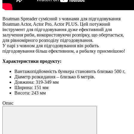
Boatman Spreader сумісний з човнами для підгодовування
Boatman Aсtor, Aсtor Pro, Aсtor PLUS. Цей потужний
інструмент для підгодовування дуже ефективний для
залучення риби, використовуючи розпірку, що обертається,
для рівномірного розподілу підгодовування.
У парі з човном для підгодовування він робить
підгодовування більш ефективним, а рибалку приємнішою!
Характеристики продукту:
Вантажопідйомність бункера становить близько 500 г,
Діаметр розкидання – близько 6 метрів.
Довжина: 319-349 мм
Ширина: 151 мм
Висота: 243 мм
Опис