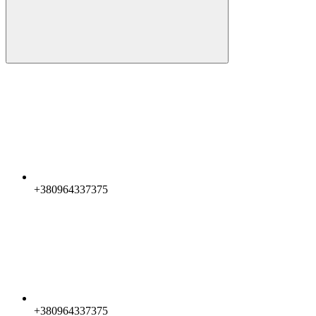
+380964337375
+380964337375