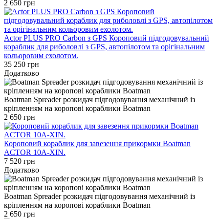
2 650 грн
Actor PLUS PRO Carbon з GPS Короповий підгодовувальний
кораблик для риболовлі з GPS, автопілотом та орігінальним
кольоровим ехолотом.
35 250 грн
Додатково
Boatman Spreader розкидач підгодовування механічний із
кріпленням на коропові кораблики Boatman
2 650 грн
Короповий кораблик для завезення прикормки Boatman
ACTOR 10A-XIN.
7 520 грн
Додатково
Boatman Spreader розкидач підгодовування механічний із
кріпленням на коропові кораблики Boatman
2 650 грн