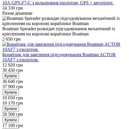
10A GPS-F7-С з кольоровим ехолотом, GPS + автопілот.
24 330 грн
Разом дешевше
Boatman Spreader розкидач підгодовування механічний із
кріпленням на коропові кораблики Boatman
2 650 грн
Кораблик для завезення підгодовування Boatman ACTOR
10AF7 з ехолотом.
12 920 грн
30 430 грн
Купити
36 640 грн
37 900 грн
Купити
10 050 грн
10 170 грн
Купити
26 500 грн
Купити
17 100 грн