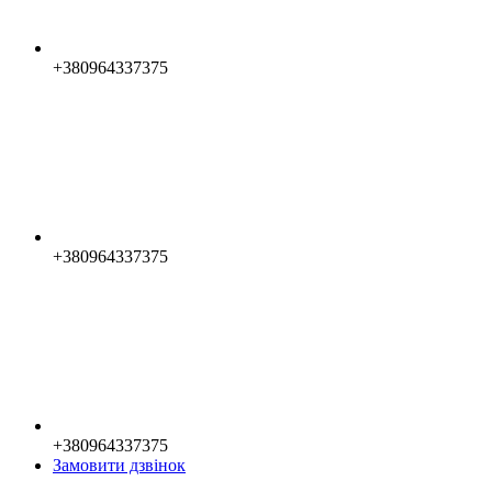
+380964337375
+380964337375
+380964337375
Замовити дзвінок