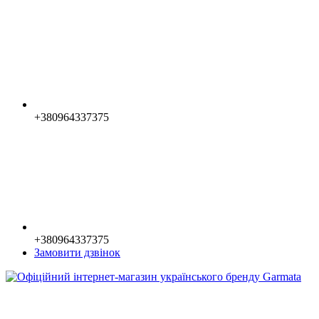
+380964337375
+380964337375
Замовити дзвінок