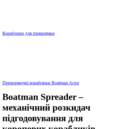
Кораблики для прикормки
Прикормочні кораблики Boatman Actor
Boatman Spreader –
механічний розкидач
підгодовування для
коропових корабликів