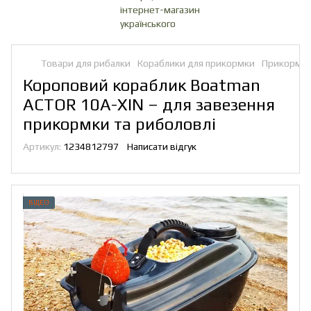
Товари для рибалки
Кораблики для прикормки
Прикормоч
Короповий кораблик Boatman
ACTOR 10A-XIN – для завезення
прикормки та риболовлі
Артикул:
1234812797
Написати відгук
ВІДЕО