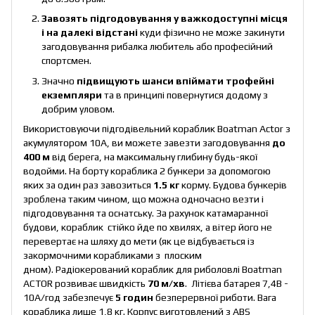
Завозять підгодовування у важкодоступні місця
і на далекі відстані
куди фізично не може закинути
загодовування рибалка любитель або професійний
спортсмен.
Значно
підвищують шанси впіймати трофейні
екземпляри
та в принципі повернутися додому з
добрим уловом.
Використовуючи підгодівельний кораблик Вoatman Actor з
акумулятором 10A, ви можете завезти загодовування
до
400 м
від берега, на максимальну глибину будь-якої
водойми. На борту кораблика 2 бункери за допомогою
яких за один раз завозиться
1.5 кг
корму. Будова бункерів
зроблена таким чином, що можна одночасно везти і
підгодовування та оснатську. За рахунок катамаранної
будови, кораблик стійко йде по хвилях, а вітер його не
перевертає на шляху до мети (як це відбувається із
закормочними корабликами з плоским
дном). Радіокерований кораблик для риболовлі Boatman
ACTOR розвиває швидкість
70 м/хв
. Літієва батарея 7,4В -
10А/год забезпечує
5 годин
безперервної риботи. Вага
кораблика лише 1,8 кг. Корпус виготовлений з ABS