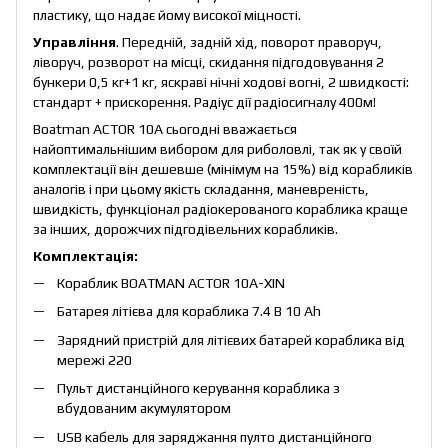
пластику, що надає йому високої міцності.
Управління
. Передній, задній хід, поворот праворуч,
ліворуч, розворот на місці, скидання підгодовування 2
бункери 0,5 кг+1 кг, яскраві нічні ходові вогні, 2 швидкості:
стандарт + прискорення. Радіус дії радіосигналу 400м!
Boatman ACTOR 10A сьогодні вважається
найоптимальнішим вибором для риболовлі, так як у своїй
комплектації він дешевше (мінімум на 15%) від корабликів
аналогів і при цьому якість складання, маневреність,
швидкість, функціонал радіокерованого кораблика краще
за інших, дорожчих підгодівельних корабликів.
Комплектація:
Кораблик BOATMAN ACTOR 10A-XIN
Батарея літієва для кораблика 7.4 В 10 Аh
Зарядний пристрій для літієвих батарей кораблика від
мережі 220
Пульт дистанційного керування кораблика з
вбудованим акумулятором
USB кабель для заряджання пулто дистанційного