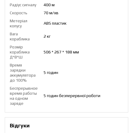
Радіус сигналу
400 м
Скорость
70 м/хв
Метеріал
ABS пластик
копусу
Вага
2 кг
кораблика
Розмір
кораблика
506 * 267 * 188 мм
Д*В*Ш
Время
зарядки
5 годин
аккумулятора
до 100%
Беспрерывное
время работы
5 годин безперервної роботи
на одном
заряде
Відгуки