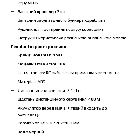
керування
Запасний пропелер 2 шт
Запасний засув заднього бункера кораблика
Рушник для протирання корпусу кораболіка
Інструкція користувача російською,англійською мовою
Технічні характеристики:
Бренд:
Boatman boat
Модель: Нова Actor 10A
Назва товару: RC рибальська приманка човен Actor
Матеріал: ABS
Дистанційне керування: 2,4 ГГц
Відстань дистанційного керування: 400 м
Акумулятор передавача: літієвий входить до
комплекту.
Розмір човна: 506*267*188 мм
Колір чорний