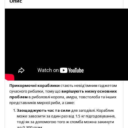
Опис
Прикормочні кораблики
стають невід'ємним гаджетом
сучасного рибалки, тому що
вирішують низку основних
проблем
в риболовлі коропа, амура, товстолоба та інших
представників мирної риби, а саме:
Заощаджують час та сили
для загодівлі. Кораблик
може завозити за один раз від 1.5 кг підгодовування,
тоді як за допомогою того ж спомба можна закинути
до 0.300 грам.