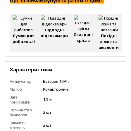
Що зазвичай купують разом із цим :
!
Підводні
Складані
Сумки для
відеокамери
Похідні
крісла
риболовлі
ліжка та
шезлонги
Характеристики
Акумулятор
Батарея 10Ah
Мотор
Колекторний
Вага
1.5 кг
прикормки
Количество
2 шт
бункеров
Кількість
2 шт
моторів