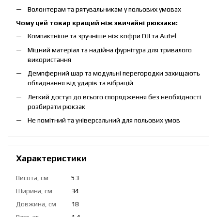
Волонтерам та рятувальникам у польових умовах
Чому цей товар кращий ніж звичайні рюкзаки:
Компактніше та зручніше ніж кофри DJI та Autel
Міцний матеріал та надійна фурнітура для тривалого
використання
Демпферний шар та модульні перегородки захищають
обладнання від ударів та вібрацій
Легкий доступ до всього спорядження без необхідності
розбирати рюкзак
Не помітний та універсальний для польових умов
Характеристики
Висота, см
53
Ширина, см
34
Довжина, см
18