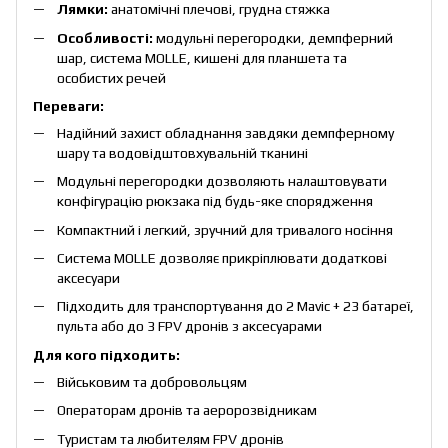
Лямки:
анатомічні плечові, грудна стяжка
Особливості:
модульні перегородки, демпферний
шар, система MOLLE, кишені для планшета та
особистих речей
Переваги:
Надійний захист обладнання завдяки демпферному
шару та водовідштовхувальній тканині
Модульні перегородки дозволяють налаштовувати
конфігурацію рюкзака під будь-яке спорядження
Компактний і легкий, зручний для тривалого носіння
Система MOLLE дозволяє прикріплювати додаткові
аксесуари
Підходить для транспортування до 2 Mavic + 23 батареї,
пульта або до 3 FPV дронів з аксесуарами
Для кого підходить:
Військовим та добровольцям
Операторам дронів та аеророзвідникам
Туристам та любителям FPV дронів