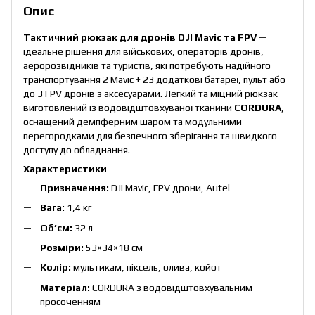
Опис
Тактичний рюкзак для дронів DJI Mavic та FPV
—
ідеальне рішення для військових, операторів дронів,
аеророзвідників та туристів, які потребують надійного
транспортування 2 Mavic + 23 додаткові батареї, пульт або
до 3 FPV дронів з аксесуарами. Легкий та міцний рюкзак
виготовлений із водовідштовхуваної тканини
CORDURA
,
оснащений демпферним шаром та модульними
перегородками для безпечного зберігання та швидкого
доступу до обладнання.
Характеристики
Призначення:
DJI Mavic, FPV дрони, Autel
Вага:
1,4 кг
Об’єм:
32 л
Розміри:
53×34×18 см
Колір:
мультикам, піксель, олива, койот
Матеріал:
CORDURA з водовідштовхувальним
просоченням