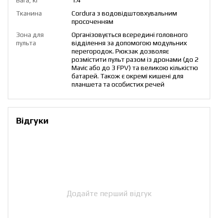
Вага, кг
1.4
Тканина
Cordura з водовідштовхувальним
просоченням
Зона для
Організовується всередині головного
пульта
відділення за допомогою модульних
перегородок. Рюкзак дозволяє
розмістити пульт разом із дронами (до 2
Mavic або до 3 FPV) та великою кількістю
батарей. Також є окремі кишені для
планшета та особистих речей
Відгуки
Додайте перший відгук