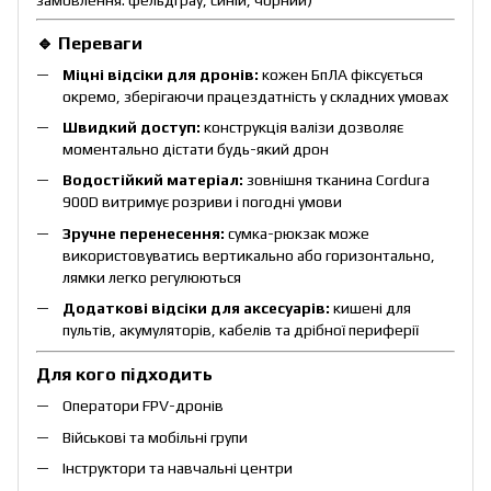
🔹 Переваги
Міцні відсіки для дронів:
кожен БпЛА фіксується
окремо, зберігаючи працездатність у складних умовах
Швидкий доступ:
конструкція валізи дозволяє
моментально дістати будь-який дрон
Водостійкий матеріал:
зовнішня тканина Cordura
900D витримує розриви і погодні умови
Зручне перенесення:
сумка-рюкзак може
використовуватись вертикально або горизонтально,
лямки легко регулюються
Додаткові відсіки для аксесуарів:
кишені для
пультів, акумуляторів, кабелів та дрібної периферії
Для кого підходить
Оператори FPV-дронів
Військові та мобільні групи
Інструктори та навчальні центри