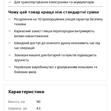
Для транспортування електроніки та акумуляторів
Чому цей товар краще ніж стандартні сумки
Розділення на 10 пропорційних секцій гарантує безпеку
техніки
Каркасний захист і міцні перегородки витримують
великі навантаження
Швидкий доступ до кожного дрону економить час під
час операцій
Зовнішні кишені для батарей та пультів підвищують
зручність
Українське виробництво з урахуванням польових та
бойових умов
Характеристики
Висота, см
90
Ширина, см
43