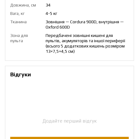
Довжина, см
34
Вага, кг
4-5 кг
Тканина
Зовнішня — Cordura 900D, внутрішня —
Oxford 600D
Зона для
Передбачені зовнішні кишені для
пульта
пультів, акумуляторів та іншої периферії
(всього 5 додаткових кишень розміром
13×7,5×4,5 см)
Відгуки
Додайте перший відгук