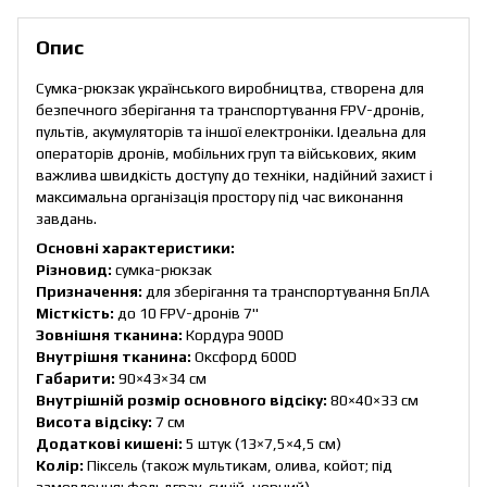
Опис
Сумка-рюкзак українського виробництва, створена для
безпечного зберігання та транспортування FPV-дронів,
пультів, акумуляторів та іншої електроніки. Ідеальна для
операторів дронів, мобільних груп та військових, яким
важлива швидкість доступу до техніки, надійний захист і
максимальна організація простору під час виконання
завдань.
Основні характеристики:
Різновид:
сумка-рюкзак
Призначення:
для зберігання та транспортування БпЛА
Місткість:
до 10 FPV-дронів 7"
Зовнішня тканина:
Кордура 900D
Внутрішня тканина:
Оксфорд 600D
Габарити:
90×43×34 см
Внутрішній розмір основного відсіку:
80×40×33 см
Висота відсіку:
7 см
Додаткові кишені:
5 штук (13×7,5×4,5 см)
Колір:
Піксель (також мультикам, олива, койот; під
замовлення: фельдграу, синій, чорний)