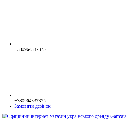
+380964337375
+380964337375
Замовити дзвінок