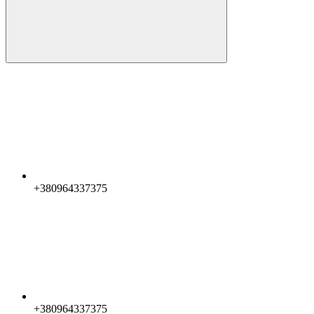
+380964337375
+380964337375