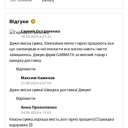
Відгуки
8
Сергей Остапченко
18.03.2025 в 21:32
Дуже якісна сумка, блискавки легко і гарно працюють все
що запланував в неї покласти все влізло навіть і місто
залишилось. Дякую фірмі GARMATA за якісний товар і
швидку доставку.
Відповісти
Максим Каменєв
31.08.2024 в 07:59
Дуже якісна сумка! Швидка доставка! Дякую!
Відповісти
Анна Прокопенко
24.06.2024 в 14:03
Класна сумка,хороша якість,все гарно прошито👍🏻швидка
відправка 😊