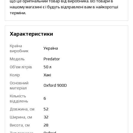
що це оригінальний товар від виробника. Всі товари в
нашому магазині є і будуть відправлені вам в найкоротші
терміни.
Характеристики
Країна
Україна
виробник
Модель
Predator
Об'єм літрів
50 л
Колір
Хакі
Основний
Oxford 900D
матеріал
Кількість
6
відділень
Довжина, см
52
Ширина, см
32
Висота, см
28
Тип тканини
Oxford