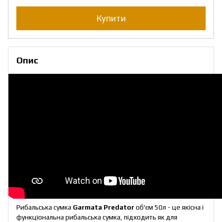
Купити
Опис
Рибальська сумка
Garmata Predator
об'єм 50л - це якісна і
функціональна рибальська сумка, підходить як для