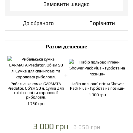
Замовити швидко
До обраного
Порівняти
Разом дешевше
Рибальська сумка GARMATA
Набір польової гігієни Shower
Predator. Об'єм 50 л. Сумка для
Pack Plus «Турбота на позиції»
P
спінінгової та коропової
1 300 грн
риболовлі.
1 750 грн
3 000 грн
3 050 грн