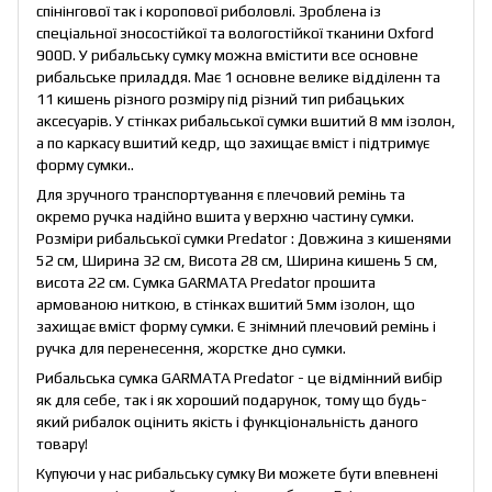
спінінгової так і коропової риболовлі. Зроблена із
спеціальної зносостійкої та вологостійкої тканини Oxford
900D. У рибальську сумку можна вмістити все основне
рибальське приладдя. Має 1 основне велике відділенн та
11 кишень різного розміру під різний тип рибацьких
аксесуарів. У стінках рибальської сумки вшитий 8 мм ізолон,
а по каркасу вшитий кедр, що захищає вміст і підтримує
форму сумки..
Для зручного транспортування є плечовий ремінь та
окремо ручка надійно вшита у верхню частину сумки.
Розміри рибальської сумки Predator : Довжина з кишенями
52 см, Ширина 32 см, Висота 28 см, Ширина кишень 5 см,
висота 22 см. Сумка GARMATA Predator прошита
армованою ниткою, в стінках вшитий 5мм ізолон, що
захищає вміст форму сумки. Є знімний плечовий ремінь і
ручка для перенесення, жорстке дно сумки.
Рибальська сумка GARMATA Predator - це відмінний вибір
як для себе, так і як хороший подарунок, тому що будь-
який рибалок оцінить якість і функціональність даного
товару!
Купуючи у нас рибальську сумку Ви можете бути впевнені