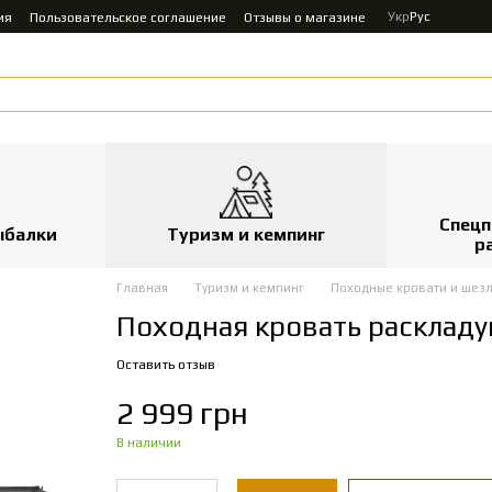
Укр
Рус
ия
Пользовательское соглашение
Отзывы о магазине
Спецп
ыбалки
Туризм и кемпинг
р
Главная
Туризм и кемпинг
Походные кровати и шез
Походная кровать раскладу
Оставить отзыв
2 999 грн
В наличии