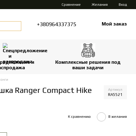
Сравнение
Желания
Вход
+380964337375
Мой заказ
редложение и
Комплексные решения под
аспродажа
ваши задачи
лонги
шка Ranger Compact Hike
Артикул
RA5521
К сравнению
В желания