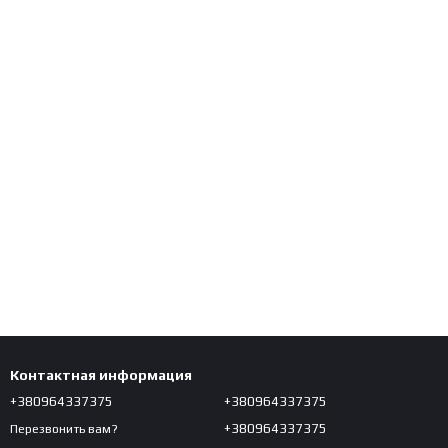
Контактная информация
+380964337375
+380964337375
+380964337375
Перезвонить вам?