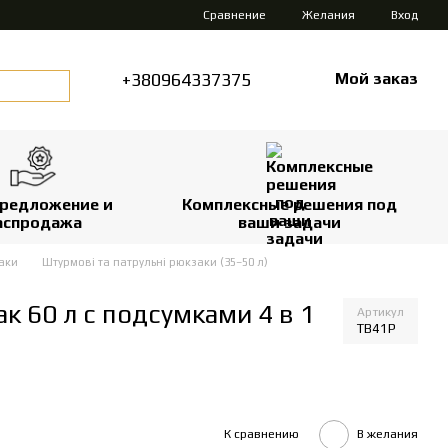
Сравнение
Желания
Вход
+380964337375
Мой заказ
редложение и
Комплексные решения под
аспродажа
ваши задачи
аки
Штурмові та патрульні рюкзаки (35–50 л)
 60 л с подсумками 4 в 1
Артикул
TB41P
К сравнению
В желания