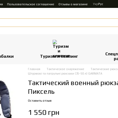
Укр
Рус
ия
Пользовательское соглашение
Отзывы о магазине
Спецп
ыбалки
Туризм и кемпинг
р
Главная
Тактическое снаряжение
Тактические рюкз
Штурмові та патрульні рюкзаки (35–50 л) GARMATA
Тактический военный рюкзак
Пиксель
Оставить отзыв
1 550 грн