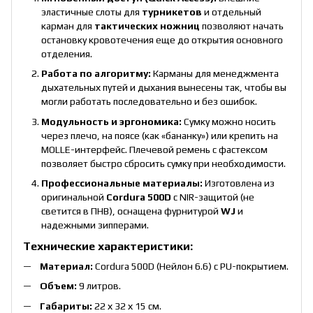
эластичные слоты для
турникетов
и отдельный
карман для
тактических ножниц
позволяют начать
остановку кровотечения еще до открытия основного
отделения.
Работа по алгоритму:
Карманы для менеджмента
дыхательных путей и дыхания вынесены так, чтобы вы
могли работать последовательно и без ошибок.
Модульность и эргономика:
Сумку можно носить
через плечо, на поясе (как «бананку») или крепить на
MOLLE-интерфейс. Плечевой ремень с фастексом
позволяет быстро сбросить сумку при необходимости.
Профессиональные материалы:
Изготовлена из
оригинальной
Cordura 500D
с NIR-защитой (не
светится в ПНВ), оснащена фурнитурой
WJ
и
надежными зипперами.
Технические характеристики:
Материал:
Cordura 500D (Нейлон 6.6) с PU-покрытием.
Объем:
9 литров.
Габариты:
22 х 32 х 15 см.