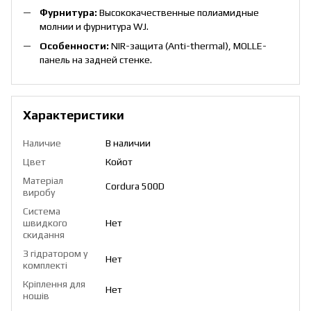
Фурнитура:
Высококачественные полиамидные
молнии и фурнитура WJ.
Особенности:
NIR-защита (Anti-thermal), MOLLE-
панель на задней стенке.
Характеристики
Наличие
В наличии
Цвет
Койот
Матеріал
Cordura 500D
виробу
Система
швидкого
Нет
скидання
З гідратором у
Нет
комплекті
Кріплення для
Нет
ношів