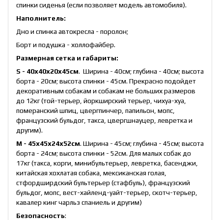
спинки сиденья (если позволяет модель автомобиля).
Наполнитель:
Дно и спинка автокресла - поролон;
Борт и подушка - холлофайбер.
Размерная сетка и габариты:
S - 40x40x20x45см
. Ширина - 40см; глубина - 40см; высота
борта - 20см; высота спинки - 45см. Прекрасно подойдет
декоративным собакам и собакам не больших размеров
до 12кг (той-терьер, йоркширский терьер, чихуа-хуа,
померанский шпиц, цвергпинчер, папильон, мопс,
французский бульдог, такса, цвергшнауцер, левретка и
другим).
M - 45x45x24x52см
. Ширина - 45см; глубина - 45см; высота
борта - 24см; высота спинки - 52см. Для малых собак до
17кг (такса, корги, минибультерьер, левретка, басенджи,
китайская хохлатая собака, мексиканская голая,
стфордширдский бультерьер (стафбуль), французский
бульдог, мопс, вест-хайленд-уайт-терьер, скотч-терьер,
кавалер кинг чарльз спаниель и другим)
Безопасность
: