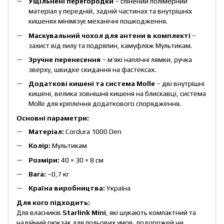
Ущільнені перегородки
– спінений полімерний
матеріал у передній, задній частинах та внутрішніх
кишенях мінімізує механічні пошкодження.
Маскувальний чохол для антени в комплекті
–
захист від пилу та подряпин, камуфляж Мультикам.
Зручне перенесення
– м’які наплічні лямки, ручка
зверху, швидке скидання на фастексах.
Додаткові кишені та система Molle
– дві внутрішні
кишені, велика зовнішня кишеня на блискавці, система
Molle для кріплення додаткового спорядження.
Основні параметри:
Матеріал:
Cordura 1000 Den
Колір:
Мультикам
Розміри:
40 × 30 × 8 см
Вага:
~0,7 кг
Країна виробництва:
Україна
Для кого підходить:
Для власників
Starlink Mini
, які шукають компактний та
надійний рюкзак для польових умов, подорожей чи