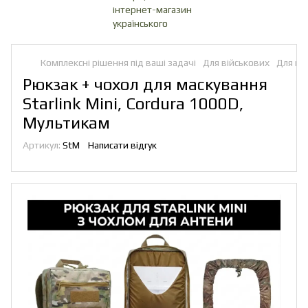
Комплексні рішення під ваші задачі
Для військових
Для вій
Рюкзак + чохол для маскування
Starlink Mini, Cordura 1000D,
Мультикам
Артикул:
StM
Написати відгук