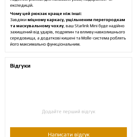
експедицій.
Чому цей рюкзак краще ніж інші:
Завдяки
міцному каркасу, ущільненим перегородкам
та маскувальному чохлу
, ваш Starlink Mini буде надійно
захищений від ударів, подряпин та впливу навколишнього
середовища, а додаткові кишені та Molle-система роблять
його максимально функціональним.
Відгуки
Додайте перший відгук
Написати відгук