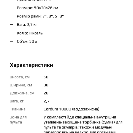
Розміри: 58×38×26 см
Розмір рами: 7", 8", 5–8"
Вага: 2,7 кг
Колір: Піксель
Об’єм: 50 л
Характеристики
Висота, см
58
Ширина, см
38
Довжина, см
26
Вага, кг
2,7
Тканина
Cordura 1000D (водозахисна)
Зона для
У комплекті йде спеціальна внутрішня
пульта
утеплена/захищена торбинка (сумка) для
пульта та окулярів; також є модульні
перегородки на велкро для організації