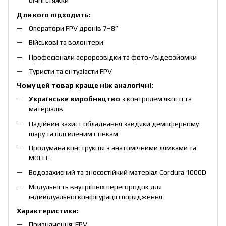
бічні стяжки
Для кого підходить:
Оператори FPV дронів 7–8”
Військові та волонтери
Професіонали аеророзвідки та фото-/відеозйомки
Туристи та ентузіасти FPV
Чому цей товар краще ніж аналогічні:
Українське виробництво
з контролем якості та
матеріалів
Надійний захист обладнання завдяки демпферному
шару та підсиленим стінкам
Продумана конструкція з анатомічними лямками та
MOLLE
Водозахисний та зносостійкий матеріал Cordura 1000D
Модульність внутрішніх перегородок для
індивідуальної конфігурації спорядження
Характеристики:
Призначення: FPV