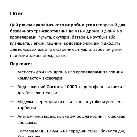
Опис
Цей
рюкзак українського виробництва
створений для
безпечного транспортування до 4 FPV дронів 8 дюймів з
пропелерами, пульта, окулярів, батарей, ноутбука або
планшета. Легкий, міцний і водозахисний, він підходить
для польових умов та екстрених ситуацій, забезпечуючи
надійний захист обладнання.
Переваги:
Місткість до 4 FPV дронів 8” з пропелерами та повним
комплектом аксесуарів
Водозахисний
Cordura 1000D
та демпферні вставки
для безпеки техніки
Модульні перегородки на велкро, внутрішня утеплена
торбинка
Анатомічний підвіс, кілька ручок для носіння як рюкзак
або валіза
Система
MOLLE/PALS
на передній стінці, боках та дні,