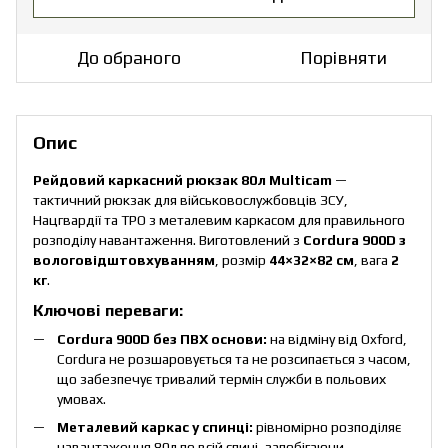
До обраного
Порівняти
Опис
Рейдовий каркасний рюкзак 80л Multicam
—
тактичний рюкзак для військовослужбовців ЗСУ,
Нацгвардії та ТРО з металевим каркасом для правильного
розподілу навантаження. Виготовлений з
Cordura 900D з
вологовідштовхуванням
, розмір
44×32×82 см
, вага
2
кг
.
Ключові переваги:
Cordura 900D без ПВХ основи:
на відміну від Oxford,
Cordura не розшаровується та не розсипається з часом,
що забезпечує тривалий термін служби в польових
умовах.
Металевий каркас у спинці:
рівномірно розподіляє
навантаження 80л по всій спині, запобігаючи