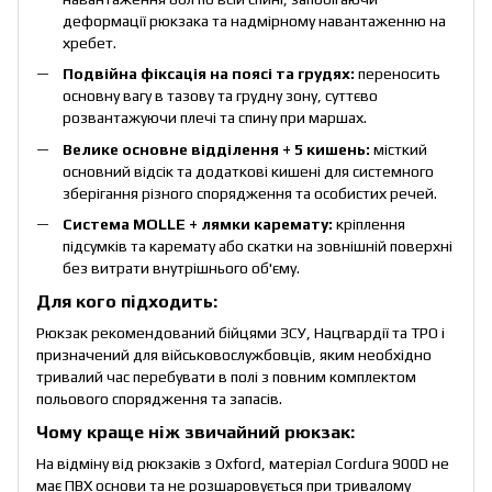
деформації рюкзака та надмірному навантаженню на
хребет.
Подвійна фіксація на поясі та грудях:
переносить
основну вагу в тазову та грудну зону, суттєво
розвантажуючи плечі та спину при маршах.
Велике основне відділення + 5 кишень:
місткий
основний відсік та додаткові кишені для системного
зберігання різного спорядження та особистих речей.
Система MOLLE + лямки каремату:
кріплення
підсумків та каремату або скатки на зовнішній поверхні
без витрати внутрішнього об'єму.
Для кого підходить:
Рюкзак рекомендований бійцями ЗСУ, Нацгвардії та ТРО і
призначений для військовослужбовців, яким необхідно
тривалий час перебувати в полі з повним комплектом
польового спорядження та запасів.
Чому краще ніж звичайний рюкзак:
На відміну від рюкзаків з Oxford, матеріал Cordura 900D не
має ПВХ основи та не розшаровується при тривалому