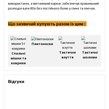
використанні, а металевий каркас забезпечує правильний
розподіл ваги 80л без постійного болю у спині та плечах.
Що зазвичай купують разом із цим :
!
Плитоноски
Тактичне
Тактичні
Спальні
взуття
шоломи
мішки та
коврики
Відгуки