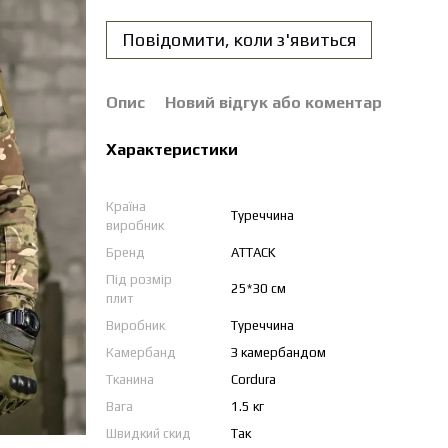
Повідомити, коли з'явиться
Опис
Новий відгук або коментар
Характеристики
Країна
Туреччина
виробник
Бренд
ATTACK
Під розмір
25*30 см
плит
Виробник
Туреччина
Камербанд
З камербандом
Тканина
Cordura
Вага
1.5 кг
Швидкий скид
Так