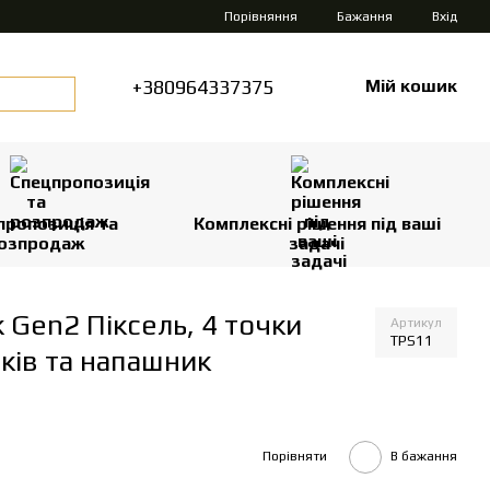
Порівняння
Бажання
Вхід
+380964337375
Мій кошик
пропозиція та
Комплексні рішення під ваші
озпродаж
задачі
 Gen2 Піксель, 4 точки
Артикул
TPS11
ків та напашник
Порівняти
В бажання