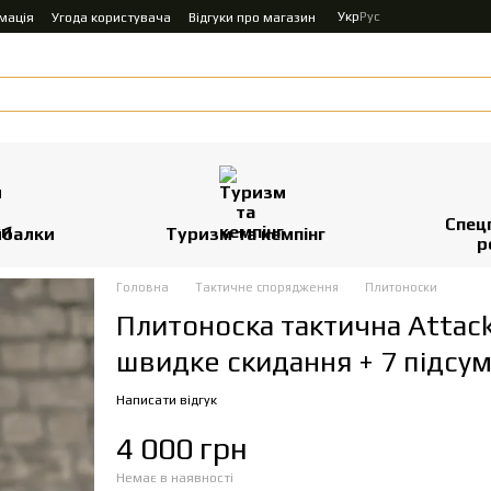
Укр
Рус
мація
Угода користувача
Відгуки про магазин
Спец
ибалки
Туризм та кемпінг
р
Головна
Тактичне спорядження
Плитоноски
Плитоноска тактична Attack
швидке скидання + 7 підсум
Написати відгук
4 000 грн
Немає в наявності