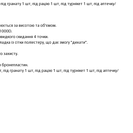
 під гранату 1 шт, під рацію 1 шт, під турнікет 1 шт, під аптечку/
люється за висотою та об'ємом.
 1000D.
видкого скидання 4 точки.
дка із сітки поліестеру, що дає змогу "дихати".
о захисту.
я бронепластин.
т, під гранату 1 шт, під рацію 1 шт, під турнікет 1 шт, під аптечку/