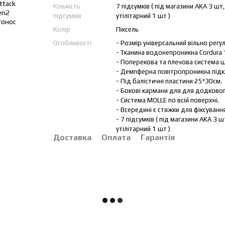
Кількість
7 підсумків ( під магазини AKА 3 шт,
підсумків
утілітарний 1 шт )
Колір
Піксель
Особливості
- Розмір універсальний вільно регу
- Тканина водонепроникна Cordura
- Поперекова та плечова система ш
- Демпферна повітропроникна підкла
- Під балістичні пластини 25*30см.
- Бокові кармани для для додковог
- Система MOLLE по всій поверхні.
- Всередині є стяжки для фіксуванн
- 7 підсумків ( під магазини AKА 3 ш
утілітарний 1 шт )
Доставка
Оплата
Гарантія