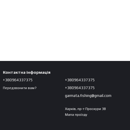
Контактна інформація
+380964337375
+380964337375
+380964337375
Передзвонити вам?
garmata.fishing@gmail.com
Харків, пр-т Проскури 3В
Мапа проїзду