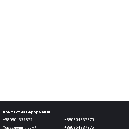
Контактна інформація
+380964337375
+380964337375
+380964337375
Передзвонити вам?