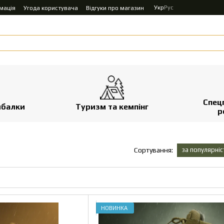
Укр
Рус
мація
Угода користувача
Відгуки про магазин
Спец
ибалки
Туризм та кемпінг
р
за популярні
Сортування:
НОВИНКА