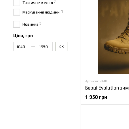
2
Тактичне взуття
1
Маскування людини
5
Новинка
Ціна, грн
Від Ціна, грн
До Ціна, грн
ОК
Артикул: PK40
1 950 грн