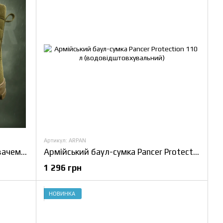
Артикул: ARPAN
Берці Evolution зимові з утеплювачем Slimtex, хакі, 39 р
Армійський баул-сумка Pancer Protection 110 л (водовідштовхувальний)
1 296 грн
НОВИНКА