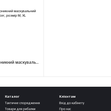
Костюм водонепроникний маскувальний мультикам Pancer, розмір М, XL
Каталог
Клієнтам
Тактичне спорядження
Вхід до кабінету
Товари для рибалки
Про нас