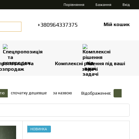
Порівняння
Бажання
Вхід
+380964337375
Мій кошик
пропозиція та
Комплексні рішення під ваші
озпродаж
задачі
стю
спочатку дешевше
за назвою
Відображення:
НОВИНКА