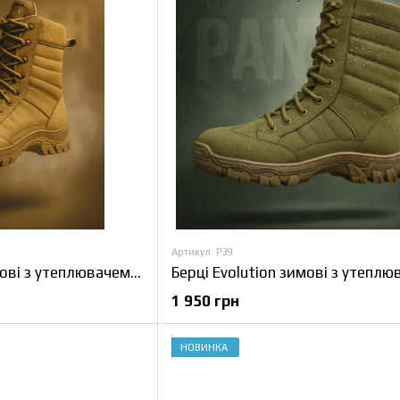
Артикул: P39
Берці Evolution зимові з утеплювачем Slimtex, койот, 42 р
1 950 грн
НОВИНКА