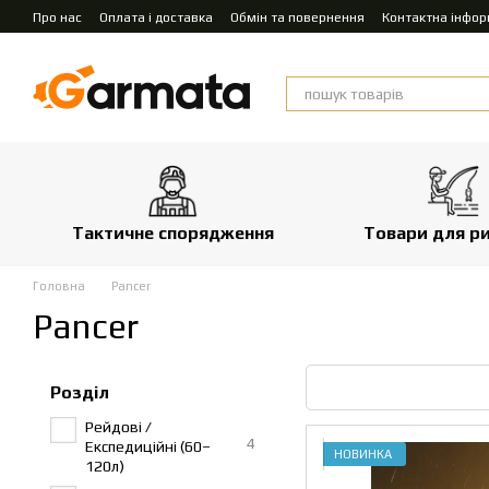
Перейти до основного контенту
Про нас
Оплата і доставка
Обмін та повернення
Контактна інфор
Тактичне спорядження
Товари для р
Головна
Pancer
Pancer
Розділ
Рейдові /
4
Експедиційні (60–
НОВИНКА
120л)