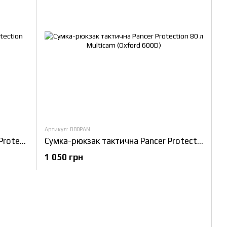
Артикул: B80PAN
Армійський баул-рюкзак Pancer Protection 110 л (Oxford 600D), Чорний
Сумка-рюкзак тактична Pancer Protection 80 л Multicam (Oxford 600D)
1 050 грн