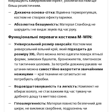
покращують камуфляжний ефект, роблячи костюм ще
більш реалістичним.
Дихаюча основа-сітка:
Відмінна терморегуляція,
костюм не створює ефекту парилки.
Абсолютна безшумність:
Матеріал Спанбонд не
шарудить і не видає звуків під час руху.
Функціональні переваги костюма M-WIN:
Універсальний розмір оверсайз:
Костюм має
універсальний вільний крій, який
підходить до
розміру 3XL
. Його можна легко одягати поверх літньої
форми, зимових бушлатів, бронежилетів, плитоносок
та тактичних шоломів. За потреби довжину рукавів чи
штанин можна
самостійно вкоротити звичайними
ножицями
— краї тканини не сатаються і не
потребують обробки.
Водовідштовхуваність та легкість:
Комплект не
вбирає вологу, не стає важким під час туману чи
дрібного дощу та миттєво сохне.
Гіпоалергенність:
Матеріал повністю безпечний для
шкіри, не викликає свербіння, подразнень чи