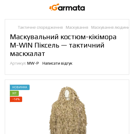
Тактичне спорядження
Маскування
Маскування людини
Маскувальний костюм-кікімора
M-WIN Піксель — тактичний
маскхалат
Артикул:
MW-P
Написати відгук
НОВИНКА
ХІТ
−14%