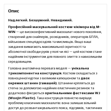
Опис
Надлегкий. Безшумний. Невидимий.
Професійний маскувальний костюм-кікімора від M-
WIN
— це високоефективний маскхалат нового покоління,
створений для снайперів, розвідників, операторів БПЛА,
військових спецпідрозділів та мисливців. Якщо ваші
завдання вимагають максимальної скритності та
абсолютної свободи рухів у полі чи лісі — цей костюм стане
надійним інструментом для повного злиття з навколишнім
середовищем.
Головна анатомічна перевага моделі —
унікальна
трикомпонентна конструкція
. Костюм складається з
повноцінної куртки з великим капюшоном та
двох
окремих штанин (гамашей)
. Штанини кріпляться до
стегна за допомогою надійних еластичних резинок та
додатково фіксуються
оригінальними фастексами WJ
(Woojin Plastic)
. Така конструкція повністю вирішує
проблему класичних маскхалатів: вона залишає вільний
доступ до розвантажувального пояса, підсумків, тактичних