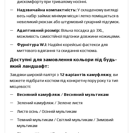
дискомфорту при тривалому носінні.
Надзвичайна компактність:
У складеному вигляді
весь набір займає мінімум місця і легко поміщається в
невеликий рюкзак або штурмовий сухарний підсумок.
Адаптивний розмір:
Вільна посадка до 3XL,
можливість самостійної підгонки довжини ножицями.
Фурнітура WJ:
Надійні корейські фастекси для
миттєвого вдягання та скидання костюма.
Доступні для замовлення кольори під будь-
який ландшафт:
Завдяки широкій палітрі з
12 варіантів камуфляжу
, ви
можете підібрати костюм під конкретну пору року та тип
місцевості:
Весняний камуфляж
/
Весняний мультикам
Зелений камуфляж / Зелене листя
Листя осінь / Осінній мультикам
Темний мультикам / Світлий мультикам / Зимовий
мультикам