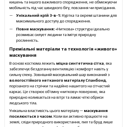
кишень та іншого важливого спорядження, не обмежуючи
мобільність під час швидкого бігу, повзання чи присідання.
Унікальний крій 3-в-1:
Куртка та окремі штанини для
максимального доступу до спорядження.
Повне маскування:
«Ниткова» структура ідеально
розмиває силует людини та імітує природну
рослинність.
Преміальні матеріали та технологія «живого»
маскування
В основі костюма лежить
міцна синтетична сітка
, яка
забезпечує бездоганну вентиляцію і комфорт навіть у
сильну спеку. Зовнішній маскувальний шар виконаний з
вологостійкого нетканого матеріалу Спанбонд
,
порізаного на стрічки та надійно нашитого на сітчастий
каркас. Це створює об'ємну «ниткову» поверхню, яка
природно коливається на вітрі та ламає чіткі обриси
людського тіла.
Унікальна властивість цього матеріалу —
маскування
посилюється з часом
. Коли ви активно працюєте на
землі, сліди природного використання, пил та бруд лише