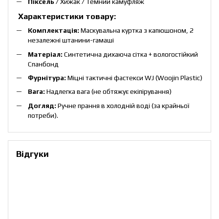
Піксель
/ Хижак / Темний камуфляж
Характеристики товару:
Комплектація:
Маскувальна куртка з капюшоном, 2
незалежні штанини-гамаші
Матеріал:
Синтетична дихаюча сітка + вологостійкий
Спанбонд
Фурнітура:
Міцні тактичні фастекси WJ (Woojin Plastic)
Вага:
Надлегка вага (не обтяжує екіпірування)
Догляд:
Ручне прання в холодній воді (за крайньої
потреби).
Відгуки