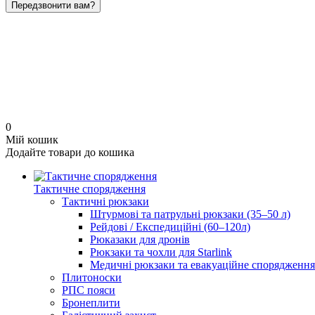
Передзвонити вам?
0
Мій кошик
Додайте товари до кошика
Тактичне спорядження
Тактичні рюкзаки
Штурмові та патрульні рюкзаки (35–50 л)
Рейдові / Експедиційні (60–120л)
Рюказаки для дронів
Рюкзаки та чохли для Starlink
Медичні рюкзаки та евакуаційне спорядження
Плитоноски
РПС пояси
Бронеплити