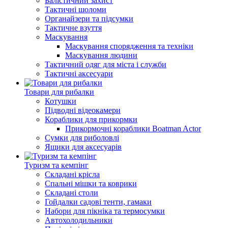
Балістичний захист
Тактичні шоломи
Органайзери та підсумки
Тактичне взуття
Маскування
Маскування спорядження та техніки
Маскування людини
Тактичний одяг для міста і служби
Тактичні аксесуари
Товари для рибалки
Котушки
Підводні відеокамери
Кораблики для прикормки
Прикормочні кораблики Boatman Actor
Сумки для риболовлі
Ящики для аксесуарів
Туризм та кемпінг
Складані крісла
Спальні мішки та коврики
Складані столи
Гойдалки садові тенти, гамаки
Набори для пікніка та термосумки
Автохолодильники