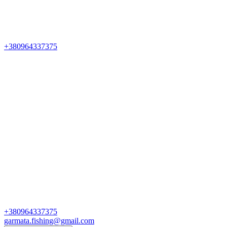
+380964337375
+380964337375
garmata.fishing@gmail.com