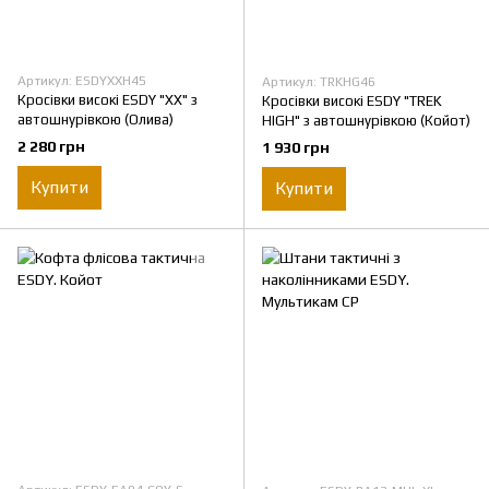
Артикул: ESDYXXH45
Артикул: TRKHG46
Кросівки високі ESDY "ХХ" з
Кросівки високі ESDY "TREK
автошнурівкою (Олива)
HIGH" з автошнурівкою (Койот)
2 280 грн
1 930 грн
Купити
Купити