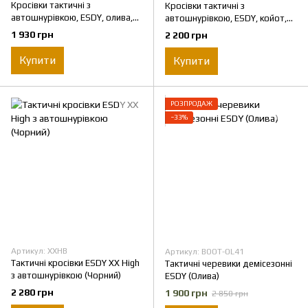
Кросівки тактичні з
Кросівки тактичні з
автошнурівкою, ESDY, олива,
автошнурівкою, ESDY, койот,
розмір 39
розмір 45
1 930 грн
2 200 грн
Купити
Купити
РОЗПРОДАЖ
−33%
Артикул: XXHB
Артикул: BOOT-OL41
Тактичні кросівки ESDY XX High
Тактичні черевики демісезонні
з автошнурівкою (Чорний)
ESDY (Олива)
2 280 грн
1 900 грн
2 850 грн