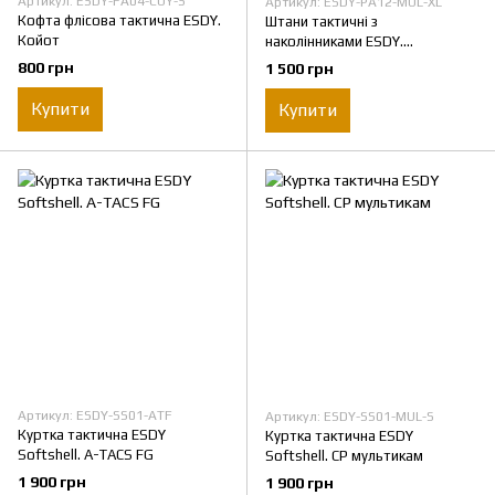
Артикул: ESDY-FA04-COY-S
Артикул: ESDY-PA12-MUL-XL
Кофта флісова тактична ESDY.
Штани тактичні з
Койот
наколінниками ESDY.
Мультикам CP
800 грн
1 500 грн
Купити
Купити
Артикул: ESDY-SS01-ATF
Артикул: ESDY-SS01-MUL-S
Куртка тактична ESDY
Куртка тактична ESDY
Softshell. A-TACS FG
Softshell. CP мультикам
1 900 грн
1 900 грн