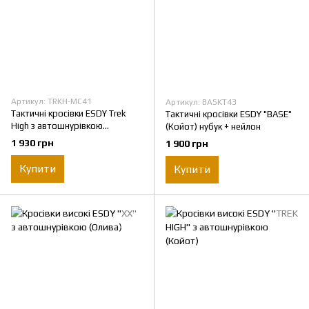
Артикул: TRKH-MC41
Артикул: BASKT43
Тактичні кросівки ESDY Trek
Тактичні кросівки ESDY "BASE"
High з автошнурівкою
(Койот) нубук + нейлон
(Мультикам)
1 930 грн
1 900 грн
Купити
Купити