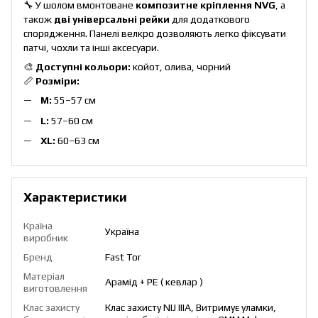
🔧 У шолом вмонтоване
композитне кріплення NVG
, а
також
дві універсальні рейки
для додаткового
спорядження. Панелі велкро дозволяють легко фіксувати
патчі, чохли та інші аксесуари.
🎨
Доступні кольори:
койот, олива, чорний
📏
Розміри:
M:
55–57 см
L:
57–60 см
XL:
60–63 см
Характеристики
Країна
Україна
виробник
Бренд
Fast Tor
Матеріал
Арамід + PE ( кевлар )
виготовлення
Клас захисту
Клас захисту NIJ IIIA, Витримує уламки,