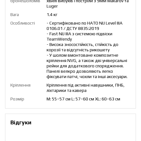
бронешоломів
хвилі вибухів і постріли з 9ММ Makarov та
Luger
Вага
1.4 кг
Особливості
- Сертифіковано по НАТО NIJ Level IIIA
0106.01 / ДСТУ 8835:2019
- Fast NIJ IIIA з системою підвіски
TeamWendy
- Висока зносостійкість, стійкість до
корозії та відсутність рикошету
- У шолом вмонтоване композитне
кріплення NVG, а також дві універсальні
рейки для додаткового спорядження.
Панелі велкро дозволяють легко
фіксувати патчі, чохли та інші аксесуари.
Кріплення
Кріплення під активні навушники, ПНБ,
ліхтарики та кавера
Розмір
M: 55–57 см L: 57–60 см XL: 60–63 см
Відгуки