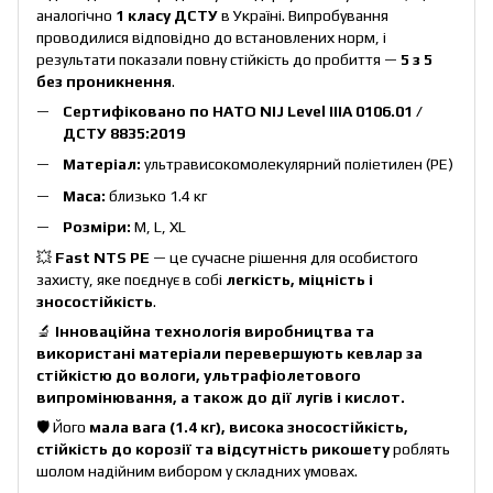
аналогічно
1 класу ДСТУ
в Україні. Випробування
проводилися відповідно до встановлених норм, і
результати показали повну стійкість до пробиття —
5 з 5
без проникнення
.
Сертифіковано по НАТО NIJ Level IIIA 0106.01 /
ДСТУ 8835:2019
Матеріал:
ультрависокомолекулярний поліетилен (PE)
Маса:
близько 1.4 кг
Розміри:
M, L, XL
💥
Fast NTS РЕ
— це сучасне рішення для особистого
захисту, яке поєднує в собі
легкість, міцність і
зносостійкість
.
🔬
Інноваційна т
ехнологія
виробництва та
використані матеріали
п
еревершують кевлар за
стійкістю до вологи, ультрафіолетового
випромінювання, а також до дії лугів і кислот
.
🛡 Його
мала вага (1.4 кг), висока зносостійкість,
стійкість до корозії та відсутність рикошету
роблять
шолом надійним вибором у складних умовах.