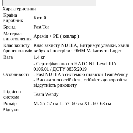
Характеристики
Країна
Китай
виробник
Бренд
Fast Tor
Матеріал
Арамід + PE ( кевлар )
виготовлення
Клас захисту
Клас захисту NIJ IIIA, Витримує уламки, хвилі
бронешоломів
вибухів і постріли з 9ММ Makarov та Luger
Вага
1.4 кг
- Сертифіковано по НАТО NIJ Level IIIA
0106.01 / ДСТУ 8835:2019
Особливості
- Fast NIJ IIIA з системою підвіски TeamWendy
- Висока зносостійкість, стійкість до корозії та
відсутність рикошету
Підвісна
Team Wendy
система
Розмір
M: 55–57 см L: 57–60 см XL: 60–63 см
Відгуки