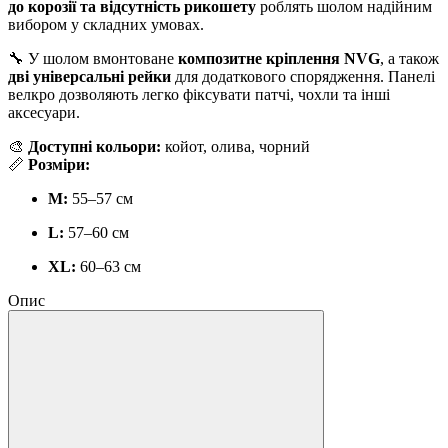
до корозії та відсутність рикошету
роблять шолом надійним
вибором у складних умовах.
🔧 У шолом вмонтоване
композитне кріплення NVG
, а також
дві універсальні рейки
для додаткового спорядження. Панелі
велкро дозволяють легко фіксувати патчі, чохли та інші
аксесуари.
🎨
Доступні кольори:
койот, олива, чорний
📏
Розміри:
M:
55–57 см
L:
57–60 см
XL:
60–63 см
Опис