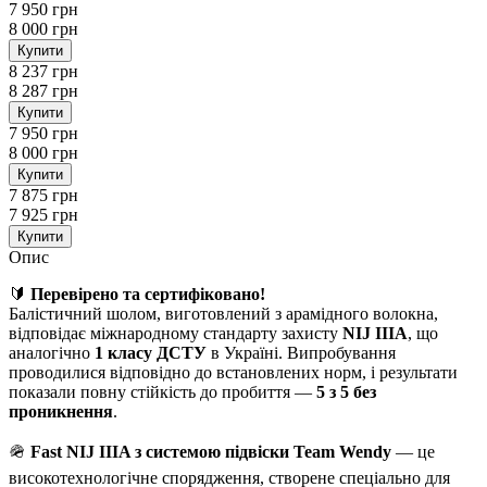
7 950 грн
8 000 грн
Купити
8 237 грн
8 287 грн
Купити
7 950 грн
8 000 грн
Купити
7 875 грн
7 925 грн
Купити
Опис
🔰
Перевірено та сертифіковано!
Балістичний шолом, виготовлений з арамідного волокна,
відповідає міжнародному стандарту захисту
NIJ IIIA
, що
аналогічно
1 класу ДСТУ
в Україні. Випробування
проводилися відповідно до встановлених норм, і результати
показали повну стійкість до пробиття —
5 з 5 без
проникнення
.
🪖
Fast NIJ IIIA з системою підвіски Team Wendy
— це
високотехнологічне спорядження, створене спеціально для