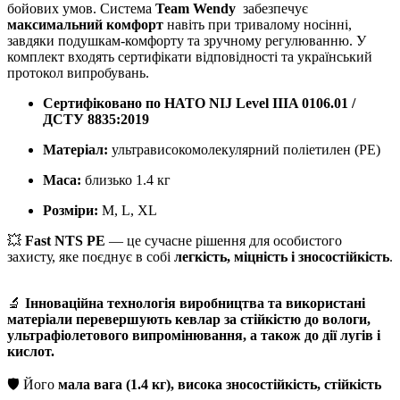
бойових умов. Система
Team Wendy
забезпечує
максимальний комфорт
навіть при тривалому носінні,
завдяки подушкам-комфорту та зручному регулюванню. У
комплект входять сертифікати відповідності та український
протокол випробувань.
Сертифіковано по НАТО NIJ Level IIIA 0106.01 /
ДСТУ 8835:2019
Матеріал:
ультрависокомолекулярний поліетилен (PE)
Маса:
близько 1.4 кг
Розміри:
M, L, XL
💥
Fast NTS РЕ
— це сучасне рішення для особистого
захисту, яке поєднує в собі
легкість, міцність і зносостійкість
.
🔬
Інноваційна т
ехнологія
виробництва та використані
матеріали
п
еревершують кевлар за стійкістю до вологи,
ультрафіолетового випромінювання, а також до дії лугів і
кислот
.
🛡 Його
мала вага (1.4 кг), висока зносостійкість, стійкість