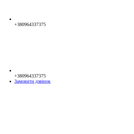
+380964337375
+380964337375
Замовити дзвінок