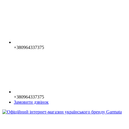
+380964337375
+380964337375
Замовити дзвінок