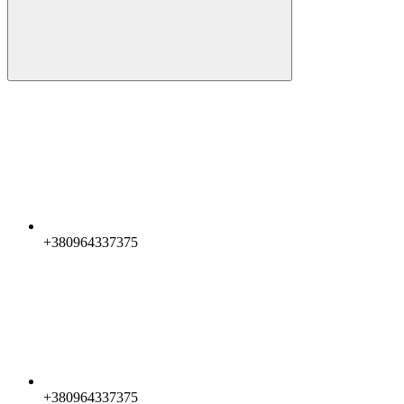
+380964337375
+380964337375