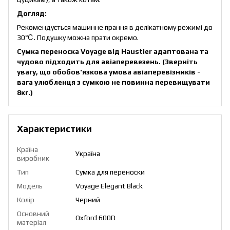
Догляд:
Рекомендується машинне прання в делікатному режимі до
30℃. Подушку можна прати окремо.
Сумка переноска Voyage від Haustier адаптована та
чудово підходить для авіаперевезень. (Зверніть
увагу, що обобов'язкова умова авіаперевізників -
вага улюбленця з сумкою не повинна перевищувати
8кг.)
Характеристики
Країна
Україна
виробник
Тип
Сумка для переноски
Модель
Voyage Elegant Black
Колір
Черний
Основний
Oxford 600D
матеріал