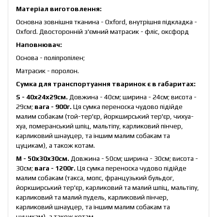
Матеріал виготовлення:
Основна зовнішня тканина - Oxford, внутрішня підкладка -
Oxford. Двосторонній з'ємний матрасик - фліс, оксфорд
Наповнювач:
Основа - поліпропілен;
Матрасик - поролон.
Сумка для транспортуання тваринок є в габаритах:
S - 40х24х29см.
Довжина - 40см; ширина - 24см; висота -
29см;
вага - 900г.
Ця сумка переноска чудово підійде
малим собакам (той-тер'єр, йоркширський тер'єр, чихуа-
хуа, померанський шпіц, мальтіпу, карликовий пінчер,
карликовий шнауцер, та іншим малим собакам та
цуцикам), а також котам.
M - 50х30х30см.
Довжина - 50см; ширина - 30см; висота -
30см;
вага - 1200г.
Ця сумка переноска чудово підійде
малим собакам (такса, мопс, французький бульдог,
йоркширський тер'єр, карликовий та малий шпіц, мальтіпу,
карликовий та малий пудель, карликовий пінчер,
карликовий шнауцер, та іншим малим собакам та
цуцикам), а також котам.