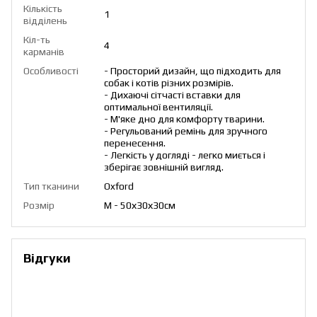
Кількість
1
відділень
Кіл-ть
4
карманів
Особливості
- Просторий дизайн, що підходить для
собак і котів різних розмірів.
- Дихаючі сітчасті вставки для
оптимальної вентиляції.
- М'яке дно для комфорту тварини.
- Регульований ремінь для зручного
перенесення.
- Легкість у догляді - легко миється і
зберігає зовнішній вигляд.
Тип тканини
Oxford
Розмір
M - 50х30х30см
Відгуки