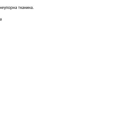
гнеупорна тканина.
а