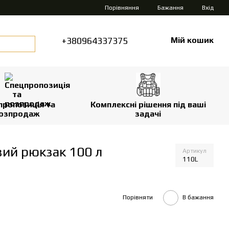
Порівняння
Бажання
Вхід
+380964337375
Мій кошик
пропозиція та
Комплексні рішення під ваші
озпродаж
задачі
вий рюкзак 100 л
Артикул
110L
Порівняти
В бажання