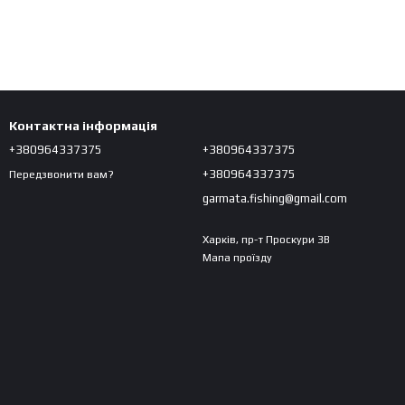
Контактна інформація
+380964337375
+380964337375
+380964337375
Передзвонити вам?
garmata.fishing@gmail.com
Харків, пр-т Проскури 3В
Мапа проїзду