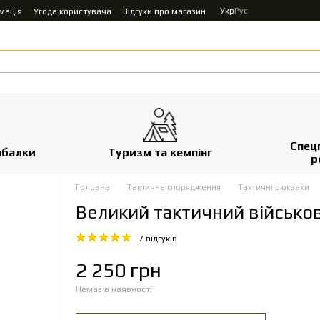
Укр
Рус
мація
Угода користувача
Відгуки про магазин
Спец
ибалки
Туризм та кемпінг
р
Головна
Тактичне спорядження
Тактичні рюкзаки
Великий тактичний військо
7 відгуків
2 250 грн
Немає в наявності