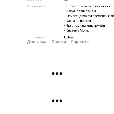
Особливості
- Вологостійка, зносостійка і во
- Регульовані ремені
- Cітчасті дихаючі елементи сітк
- Фіксація на поясі
- Ергономічна конструкція
- Система Molle.
Тип тканини
Oxford
Доставка
Оплата
Гарантія