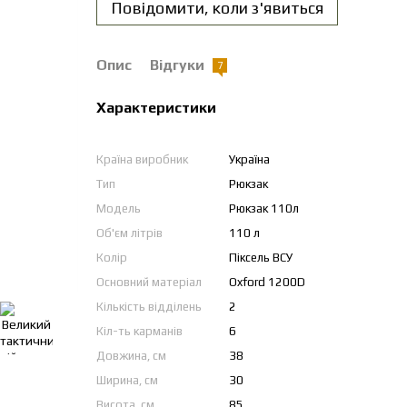
Повідомити, коли з'явиться
Опис
Відгуки
7
Характеристики
Країна виробник
Україна
Тип
Рюкзак
Модель
Рюкзак 110л
Об'єм літрів
110 л
Колір
Піксель ВСУ
Основний матеріал
Oxford 1200D
Кількість відділень
2
Кіл-ть карманів
6
Довжина, см
38
Ширина, см
30
Висота, см
85