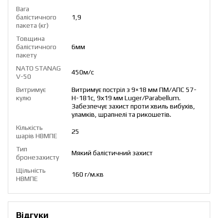
Вага
балістичного
1,9
пакета (кг)
Товщина
балістичного
6мм
пакету
NATO STANAG
450м/с
V-50
Витримує
Витримує постріл з 9×18 мм ПМ/АПС 57-
кулю
Н-181с, 9х19 мм Luger/Parabellum.
Забезпечує захист проти хвиль вибухів,
уламків, шрапнелі та рикошетів.
Кількість
25
шарів НВМПЕ
Тип
Мякий балістичний захист
бронезахисту
Щільність
160 г/м.кв
НВМПЕ
Відгуки