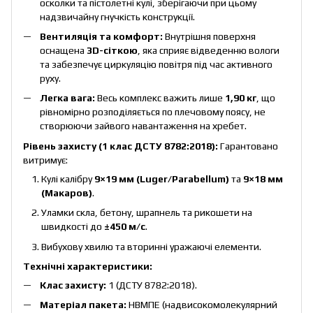
осколки та пістолетні кулі, зберігаючи при цьому
надзвичайну гнучкість конструкції.
Вентиляція та комфорт:
Внутрішня поверхня
оснащена
3D-сіткою
, яка сприяє відведенню вологи
та забезпечує циркуляцію повітря під час активного
руху.
Легка вага:
Весь комплекс важить лише
1,90 кг
, що
рівномірно розподіляється по плечовому поясу, не
створюючи зайвого навантаження на хребет.
Рівень захисту (1 клас ДСТУ 8782:2018):
Гарантовано
витримує:
Кулі калібру
9×19 мм (Luger/Parabellum)
та
9×18 мм
(Макаров)
.
Уламки скла, бетону, шрапнель та рикошети на
швидкості до
±450 м/с
.
Вибухову хвилю та вторинні уражаючі елементи.
Технічні характеристики:
Клас захисту:
1 (ДСТУ 8782:2018).
Матеріал пакета:
НВМПЕ (надвисокомолекулярний