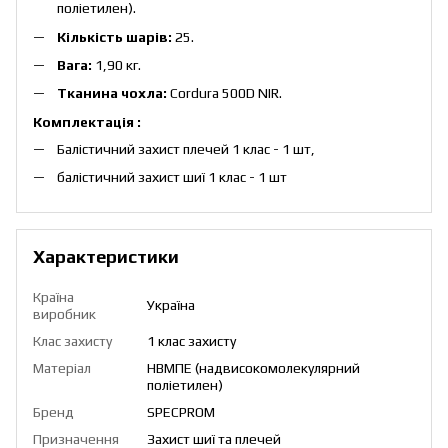
поліетилен).
Кількість шарів:
25.
Вага:
1,90 кг.
Тканина чохла:
Cordura 500D NIR.
Комплектація :
Балістичний захист плечей 1 клас - 1 шт,
балістичний захист шиї 1 клас - 1 шт
Характеристики
Країна
Україна
виробник
Клас захисту
1 клас захисту
Матеріал
НВМПЕ (надвисокомолекулярний
поліетилен)
Бренд
SPECPROM
Призначення
Захист шиї та плечей