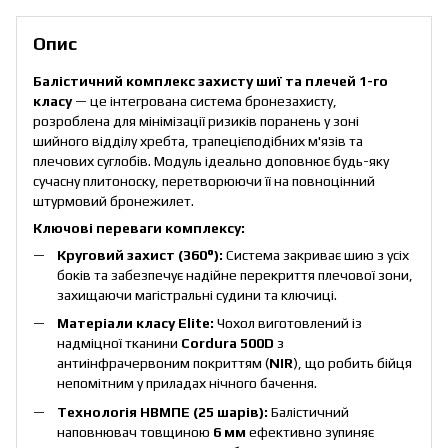
Опис
Балістичний комплекс захисту шиї та плечей 1-го
класу
— це інтегрована система бронезахисту,
розроблена для мінімізації ризиків поранень у зоні
шийного відділу хребта, трапецієподібних м'язів та
плечових суглобів. Модуль ідеально доповнює будь-яку
сучасну плитоноску, перетворюючи її на повноцінний
штурмовий бронежилет.
Ключові переваги комплексу:
Круговий захист (360°):
Система закриває шию з усіх
боків та забезпечує надійне перекриття плечової зони,
захищаючи магістральні судини та ключиці.
Матеріали класу Elite:
Чохол виготовлений із
надміцної тканини
Cordura 500D
з
антиінфрачервоним покриттям (
NIR
), що робить бійця
непомітним у приладах нічного бачення.
Технологія НВМПЕ (25 шарів):
Балістичний
наповнювач товщиною
6 мм
ефективно зупиняє