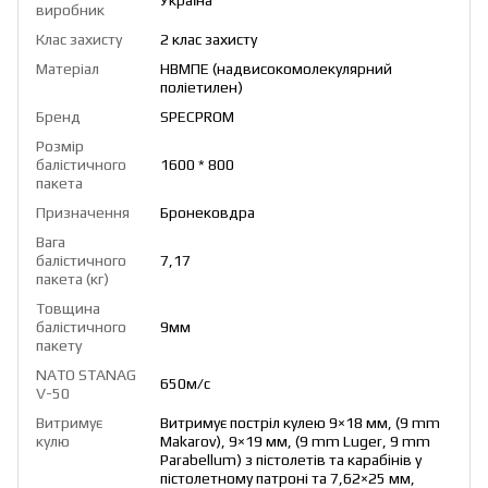
Україна
виробник
Клас захисту
2 клас захисту
Матеріал
НВМПЕ (надвисокомолекулярний
поліетилен)
Бренд
SPECPROM
Розмір
балістичного
1600 * 800
пакета
Призначення
Бронековдра
Вага
балістичного
7,17
пакета (кг)
Товщина
балістичного
9мм
пакету
NATO STANAG
650м/с
V-50
Витримує
Витримує постріл кулею 9×18 мм, (9 mm
кулю
Makarov), 9×19 мм, (9 mm Luger, 9 mm
Parabellum) з пістолетів та карабінів у
пістолетному патроні та 7,62×25 мм,