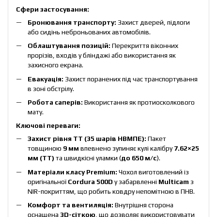
Сфери застосування:
Бронювання транспорту:
Захист дверей, підлоги
або сидінь неброньованих автомобілів.
Облаштування позицій:
Перекриття віконних
прорізів, входів у бліндажі або використання як
захисного екрана.
Евакуація:
Захист поранених під час транспортування
в зоні обстрілу.
Робота саперів:
Використання як протиосколкового
мату.
Ключові переваги:
Захист рівня ТТ (35 шарів НВМПЕ):
Пакет
товщиною
9 мм
впевнено зупиняє кулі калібру
7.62×25
мм (ТТ)
та швидкісні уламки (
до 650 м/с
).
Матеріали класу Premium:
Чохол виготовлений із
оригінальної
Cordura 500D
у забарвленні
Multicam
з
NIR-покриттям, що робить ковдру непомітною в ПНВ.
Комфорт та вентиляція:
Внутрішня сторона
оснащена
3D-сіткою
, що дозволяє використовувати