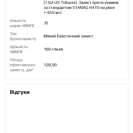
(7,62×25 Tokarev). Захист проти уламків
за стандартом STANAG НАТО на рівні
+-650 м/с
Кількість
35
шарів НВМПЕ
Тип
Мякий балістичний захист
бронезахисту
Щільність
160 г/м.кв
НВМПЕ
Площа
ефективного
128,00
захисту, дм²
Відгуки