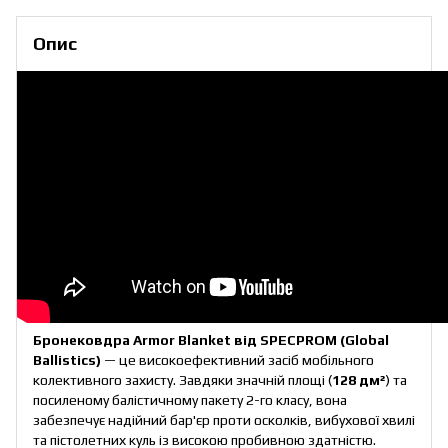
Опис
Бронековдра Armor Blanket від SPECPROM (Global
Ballistics)
— це високоефективний засіб мобільного
колективного захисту. Завдяки значній площі (
128 дм²
) та
посиленому балістичному пакету 2-го класу, вона
забезпечує надійний бар'єр проти осколків, вибухової хвилі
та пістолетних куль із високою пробивною здатністю.