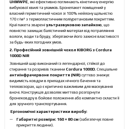
UHMWPE
, які ефективно поглинають кінетичну енергію
вибухової хвилі та уламків. Бронепакет поміщений у
власний герметичний чохол зі 100% нейлону щільністю
170 г/м² з термопластичним поліуретановим покриттям.
Краї пакета зварені
ультразвуковою запайкою
, що
повністю захищає балістичний матеріал від потрапляння
вологи, води та бруду, зберігаючи його захисні властивості
за будь-яких погодних умов.
2. Професійний зовнішній чохол KIBORG з Cordura
1000D NIR
Зовнішній шар виконаний із легендарної, стійкої до
стирання та розривів тканини
Cordura 1000D
. Спеціальне
антиінфрачервоне покриття (NIR)
суттєво знижує
видимість ковдри в приладах нічного бачення та
тепловізорах, що є критично важливим для маскування
вночі. Конструкція дозволяє миттєво розгорнути
бронековдру в бойове положення або компактно скласти її
для зручного транспортування.
Ергономічні характеристики виробу:
Габаритні розміри:
160 × 80 см
(забезпечує повне
прикриття людини).