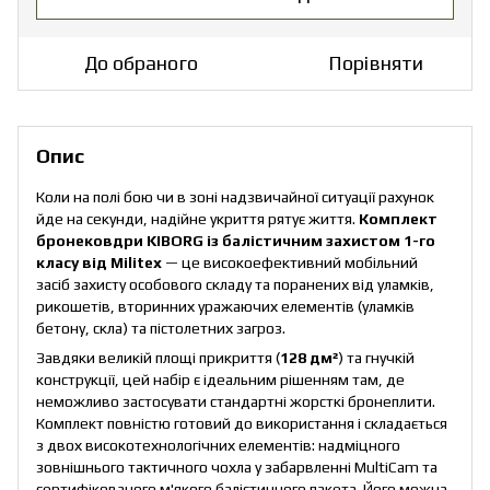
До обраного
Порівняти
Опис
Коли на полі бою чи в зоні надзвичайної ситуації рахунок
йде на секунди, надійне укриття рятує життя.
Комплект
бронековдри KIBORG із балістичним захистом 1-го
класу від Militex
— це високоефективний мобільний
засіб захисту особового складу та поранених від уламків,
рикошетів, вторинних уражаючих елементів (уламків
бетону, скла) та пістолетних загроз.
Завдяки великій площі прикриття (
128 дм²
) та гнучкій
конструкції, цей набір є ідеальним рішенням там, де
неможливо застосувати стандартні жорсткі бронеплити.
Комплект повністю готовий до використання і складається
з двох високотехнологічних елементів: надміцного
зовнішнього тактичного чохла у забарвленні MultiCam та
сертифікованого м'якого балістичного пакета. Його можна