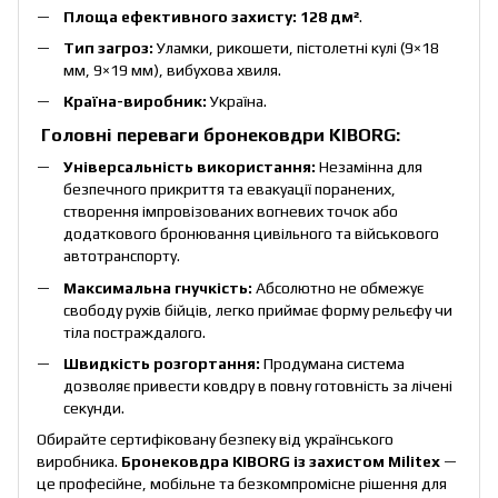
Площа ефективного захисту:
128 дм²
.
Тип загроз:
Уламки, рикошети, пістолетні кулі (9×18
мм, 9×19 мм), вибухова хвиля.
Країна-виробник:
Україна.
Головні переваги бронековдри KIBORG:
Універсальність використання:
Незамінна для
безпечного прикриття та евакуації поранених,
створення імпровізованих вогневих точок або
додаткового бронювання цивільного та військового
автотранспорту.
Максимальна гнучкість:
Абсолютно не обмежує
свободу рухів бійців, легко приймає форму рельєфу чи
тіла постраждалого.
Швидкість розгортання:
Продумана система
дозволяє привести ковдру в повну готовність за лічені
секунди.
Обирайте сертифіковану безпеку від українського
виробника.
Бронековдра KIBORG із захистом Militex
—
це професійне, мобільне та безкомпромісне рішення для