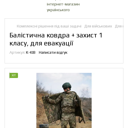
Комплексні рішення під ваші задачі
Для військових
Для вій
Балістична ковдра + захист 1
класу, для евакуації
Артикул:
K-KIB
Написати відгук
ХІТ