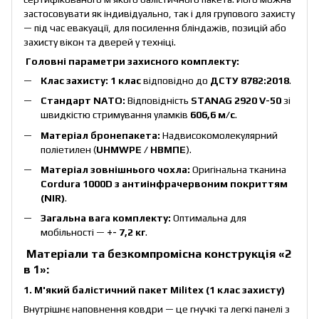
застосовувати як індивідуально, так і для групового захисту
— під час евакуації, для посилення бліндажів, позицій або
захисту вікон та дверей у техніці.
Головні параметри захисного комплекту:
Клас захисту:
1 клас
відповідно до
ДСТУ 8782:2018
.
Стандарт NATO:
Відповідність
STANAG 2920 V-50
зі
швидкістю стримування уламків
606,6 м/с
.
Матеріал бронепакета:
Надвисокомолекулярний
поліетилен (
UHMWPE / НВМПЕ
).
Матеріал зовнішнього чохла:
Оригінальна тканина
Cordura 1000D з антиінфрачервоним покриттям
(NIR)
.
Загальна вага комплекту:
Оптимальна для
мобільності —
+- 7,2 кг
.
Матеріали та безкомпромісна конструкція «2
в 1»:
1. М'який балістичний пакет Militex (1 клас захисту)
Внутрішнє наповнення ковдри — це гнучкі та легкі панелі з