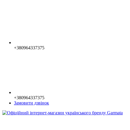
+380964337375
+380964337375
Замовити дзвінок