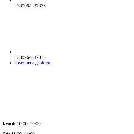
+380964337375
+380964337375
Замовити дзвінок
Будні:
10:00–19:00
Сб:
11:00–14:00