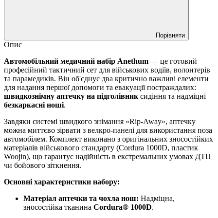
Порівняти
Опис
Автомобільний медичний набір Anethum
— це готовий
професійний тактичний сет для військових водіїв, волонтерів
та парамедиків. Він об'єднує два критично важливі елементи
для надання першої допомоги та евакуації постраждалих:
швидкознімну аптечку на підголівник
сидіння та надміцні
безкаркасні ноші
.
Завдяки системі швидкого знімання «Rip-Away», аптечку
можна миттєво зірвати з велкро-панелі для використання поза
автомобілем. Комплект виконано з оригінальних зносостійких
матеріалів військового стандарту (Cordura 1000D, пластик
Woojin), що гарантує надійність в екстремальних умовах ДТП
чи бойового зіткнення.
Основні характеристики набору:
Матеріал аптечки та чохла нош:
Надміцна,
зносостійка тканина
Cordura® 1000D
.