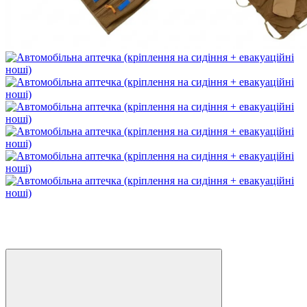
Розпродаж
Новинка
Хіт
−28%