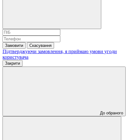
Замовити
Скасування
Підтверджуючи замовлення, я приймаю умови
угоди
користувача
Закрити
До обраного