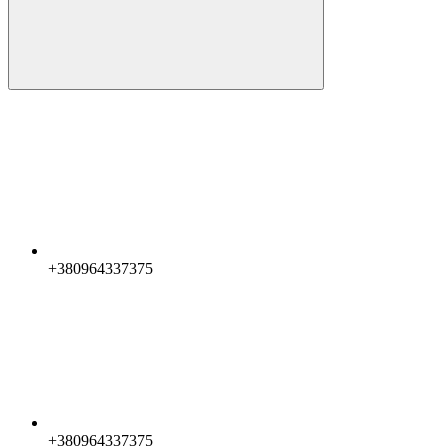
+380964337375
+380964337375