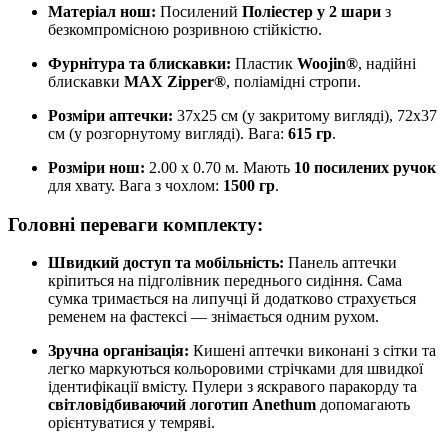
Матеріал нош:
Посилений
Поліестер у 2 шари
з
безкомпромісною розривною стійкістю.
Фурнітура та блискавки:
Пластик
Woojin®
, надійні
блискавки
MAX Zipper®
, поліамідні стропи.
Розміри аптечки:
37х25 см (у закритому вигляді), 72х37
см (у розгорнутому вигляді). Вага:
615 гр
.
Розміри нош:
2.00 х 0.70 м. Мають
10 посилених ручок
для хвату. Вага з чохлом:
1500 гр
.
Головні переваги комплекту:
Швидкий доступ та мобільність:
Панель аптечки
кріпиться на підголівник переднього сидіння. Сама
сумка тримається на липучці й додатково страхується
ременем на фастексі — знімається одним рухом.
Зручна організація:
Кишені аптечки виконані з сітки та
легко маркуються кольоровими стрічками для швидкої
ідентифікації вмісту. Пулери з яскравого паракорду та
світловідбиваючий логотип Anethum
допомагають
орієнтуватися у темряві.