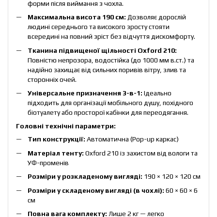
форми після виймання з чохла.
Максимальна висота 190 см:
Дозволяє дорослій
людині середнього та високого зросту стояти
всередині на повний зріст без відчуття дискомфорту.
Тканина підвищеної щільності Oxford 210:
Повністю непрозора, водостійка (до 1000 мм в.ст.) та
надійно захищає від сильних поривів вітру, злив та
сторонніх очей.
Універсальне призначення 3-в-1:
Ідеально
підходить для організації мобільного душу, похідного
біотуалету або просторої кабінки для переодягання.
Головні технічні параметри:
Тип конструкції:
Автоматична (Pop-up каркас)
Матеріал тенту:
Oxford 210 із захистом від вологи та
УФ-променів
Розміри у розкладеному вигляді:
190 × 120 × 120 см
Розміри у складеному вигляді (в чохлі):
60 × 60 × 6
см
Повна вага комплекту:
Лише 2 кг — легко