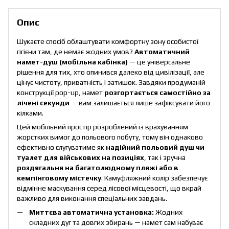
Опис
Шукаєте спосіб облаштувати комфортну зону особистої
гігієни там, де немає жодних умов?
Автоматичний
намет-душ (мобільна кабінка)
— це універсальне
рішення для тих, хто опинився далеко від цивілізації, але
цінує чистоту, приватність і затишок. Завдяки продуманій
конструкції pop-up, намет
розгортається самостійно за
лічені секунди
— вам залишається лише зафіксувати його
кілками.
Цей мобільний простір розроблений із врахуванням
жорстких вимог до польового побуту, тому він однаково
ефективно слугуватиме як
надійний польовий душ чи
туалет для військових на позиціях
, так і зручна
роздягальня на багатолюдному пляжі або в
кемпінговому містечку
. Камуфляжний колір забезпечує
відмінне маскування серед лісової місцевості, що вкрай
важливо для виконання спеціальних завдань.
Миттєва автоматична установка:
Жодних
складних дуг та довгих збирань — намет сам набуває