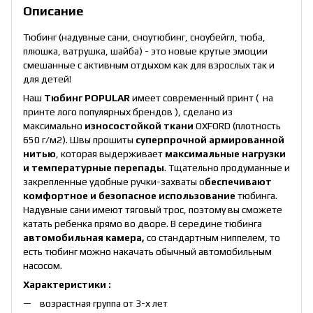
Описание
Тюбинг (надувные сани, сноутюбинг, сноубейгл, тюба,
плюшка, ватрушка, шайба) - это новые крутые эмоции
смешанные с активным отдыхом как для взрослых так и
для детей!
Наш
Тюбинг POPULAR
имеет современный принт (
на
принте лого популярных брендов ), сделано из
максимально
износостойкой ткани
OXFORD (плотность
650 г/м2). Швы прошиты
суперпрочной армированной
нитью
, которая выдерживает
максимальные нагрузки
и температурные перепады
. Тщательно продуманные и
закрепленные удобные ручки-захваты о
беспечивают
комфортное и безопасное использование
тюбинга.
Надувные сани имеют тяговый трос, поэтому вы сможете
катать ребенка прямо во дворе. В середине тюбинга
автомобильная камера,
со стандартным ниппелем, то
есть тюбинг можно накачать обычный автомобильным
насосом.
Характеристики :
возрастная группа от 3-х лет