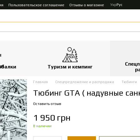
Укр
Рус
ия
Пользовательское соглашение
Отзывы о магазине
Спецп
ыбалки
Туризм и кемпинг
р
Главная
Спецпредложение и распродажа
Тюбинги
Тюбинг GTA ( надувные санк
Оставить отзыв
1 950 грн
В наличии