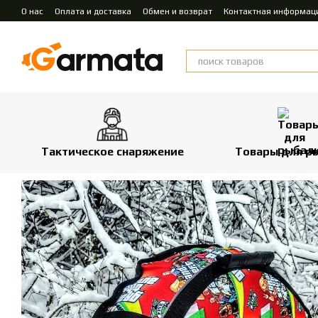
Перейти к основному контенту
О нас
Оплата и доставка
Обмен и возврат
Контактная информац
Тактическое снаряжение
Товары для р