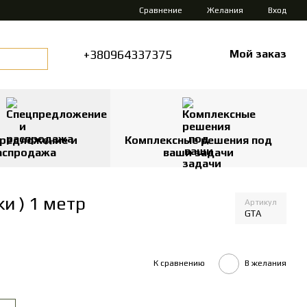
Сравнение
Желания
Вход
+380964337375
Мой заказ
редложение и
Комплексные решения под
аспродажа
ваши задачи
и ) 1 метр
Артикул
GTA
К сравнению
В желания