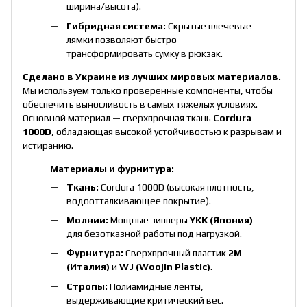
ширина/высота).
Гибридная система:
Скрытые плечевые
лямки позволяют быстро
трансформировать сумку в рюкзак.
Сделано в Украине из лучших мировых материалов.
Мы используем только проверенные компоненты, чтобы
обеспечить выносливость в самых тяжелых условиях.
Основной материал — сверхпрочная ткань
Cordura
1000D
, обладающая высокой устойчивостью к разрывам и
истиранию.
Материалы и фурнитура:
Ткань:
Cordura 1000D (высокая плотность,
водоотталкивающее покрытие).
Молнии:
Мощные зипперы
YKK (Япония)
для безотказной работы под нагрузкой.
Фурнитура:
Сверхпрочный пластик
2M
(Италия)
и
WJ (Woojin Plastic)
.
Стропы:
Полиамидные ленты,
выдерживающие критический вес.