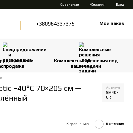
Сравнение
Желания
Вход
+380964337375
Мой заказ
редложение и
Комплексные решения под
аспродажа
ваши задачи
ки
tic −40°C 70×205 см —
Артикул
SM40-
плённый
GR
К сравнению
В желания