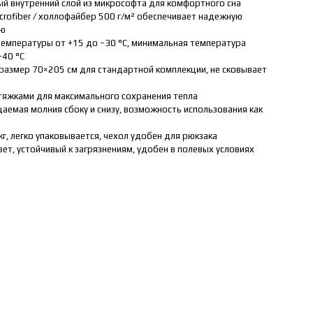
ый внутренний слой из микрософта для комфортного сна
crofiber / холлофайбер 500 г/м² обеспечивает надежную
ию
температуры от +15 до −30 °C, минимальная температура
−40 °C
размер 70×205 см для стандартной комплекции, не сковывает
тяжками для максимального сохранения тепла
емая молния сбоку и снизу, возможность использования как
 кг, легко упаковывается, чехол удобен для рюкзака
ет, устойчивый к загрязнениям, удобен в полевых условиях