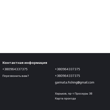
Контактная информация
+380964337375
+380964337375
+380964337375
Перезвонить вам?
garmata.fishing@gmail.com
Харьков, пр-т Проскуры 3В
Карта проезда