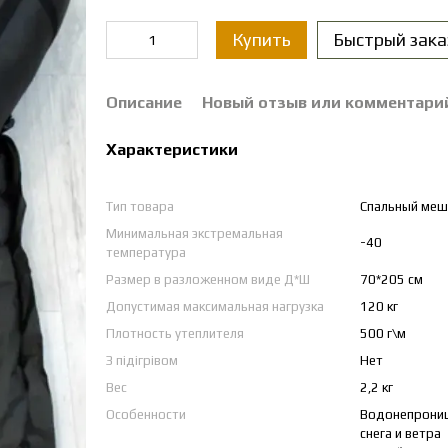
Купить
Быстрый зака
Описание
Новый отзыв или комментари
Характеристики
Тип товара
Спальный меш
Минимальная экстремальная
-40
температура
Размер в разложенном виде Д*Ш
70*205 см
Допустимая максимальная нагрузка
120 кг
Плотность утеплителя
500 г\м
З підігрівом
Нет
Вес
2,2 кг
Особенности
Водонепрониц
снега и ветра