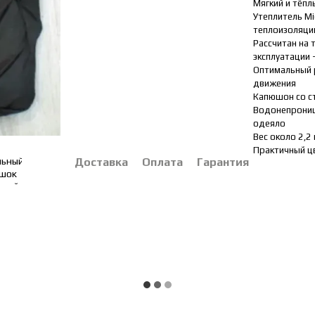
Мягкий и тёпл
Утеплитель Mi
теплоизоляц
Рассчитан на 
эксплуатации 
Оптимальный 
движения
Капюшон со с
Водонепроница
одеяло
Вес около 2,2
Практичный цв
Доставка
Оплата
Гарантия