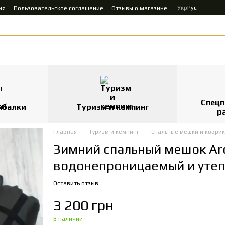
Укр
Рус
ия
Пользовательское соглашение
Отзывы о магазине
Спецп
ыбалки
Туризм и кемпинг
р
Главная
Туризм и кемпинг
Спальные мешки и коври
Зимний спальный мешок Arc
водонепроницаемый и уте
Оставить отзыв
3 200 грн
В наличии